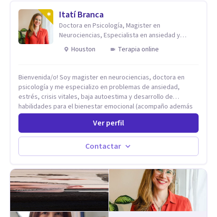
Itatí Branca
Doctora en Psicología, Magister en
Neurociencias, Especialista en ansiedad y
mindfulness
Houston
Terapia online
Bienvenida/o! Soy magister en neurociencias, doctora en
psicología y me especializo en problemas de ansiedad,
estrés, crisis vitales, baja autoestima y desarrollo de
habilidades para el bienestar emocional (acompaño además
problemáticas como la desregulación emocional, tendencias
Ver perfil
perfeccionistas, liderazgo, problemas de sueño, depresión,
entre otras).
Contactar