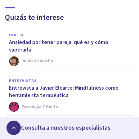
Quizás te interese
PAREJA
Ansiedad por tener pareja: qué es y cómo
superarla
Rubén Camacho
ENTREVISTAS
Entrevista a Javier Elcarte: Mindfulness como
herramienta terapéutica
Psicología Y Mente
Consulta a nuestros especialistas
PERSONALIDAD
Personas con autoestima alta: 8 características