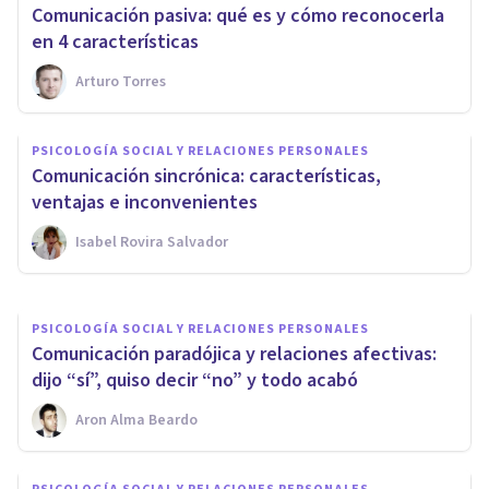
Comunicación pasiva: qué es y cómo reconocerla
en 4 características
Arturo Torres
PSICOLOGÍA SOCIAL Y RELACIONES PERSONALES
PSICOLOGÍA SOCIAL Y RELACIONES PERSONALES
Comunicación asertiva: cómo
Comunicación sincrónica: características,
expresarse de manera clara
ventajas e inconvenientes
Isabel Rovira Salvador
Izzat Haykal
PSICOLOGÍA SOCIAL Y RELACIONES PERSONALES
​Comunicación paradójica y relaciones afectivas:
dijo “sí”, quiso decir “no” y todo acabó
Aron Alma Beardo