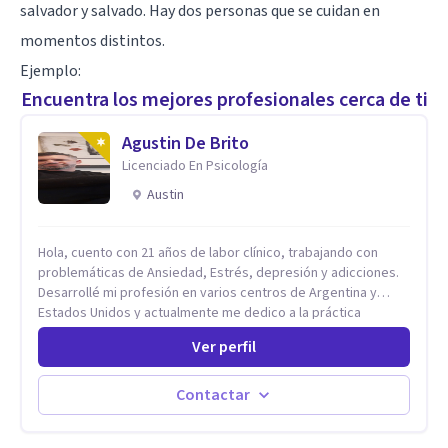
salvador y salvado. Hay dos personas que se cuidan en
momentos distintos.
Ejemplo:
Encuentra los mejores profesionales cerca de ti
Agustin De Brito
Licenciado En Psicología
Austin
Hola, cuento con 21 años de labor clínico, trabajando con
problemáticas de Ansiedad, Estrés, depresión y adicciones.
Desarrollé mi profesión en varios centros de Argentina y
Estados Unidos y actualmente me dedico a la práctica
privada. Utilizo terapias cognitivas conductuales basadas en
Ver perfil
evidencia científica con comprobados resultados. Los
objetivos terapéuticos están centrados en brindar
herramientas concretas para el cambio, que permitan
Contactar
desarrollar nuevas habilidades y estrategias basadas en la
salud y calidad de vida.