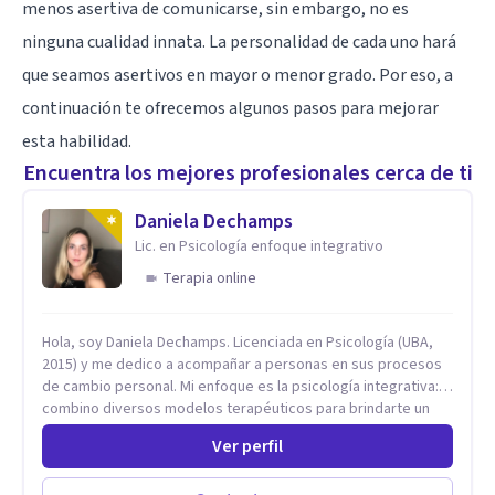
menos asertiva de comunicarse, sin embargo, no es
ninguna cualidad innata. La personalidad de cada uno hará
que seamos asertivos en mayor o menor grado. Por eso, a
continuación te ofrecemos algunos pasos para mejorar
esta habilidad.
Encuentra los mejores profesionales cerca de ti
Daniela Dechamps
Lic. en Psicología enfoque integrativo
Terapia online
Hola, soy Daniela Dechamps. Licenciada en Psicología (UBA,
2015) y me dedico a acompañar a personas en sus procesos
de cambio personal. Mi enfoque es la psicología integrativa:
combino diversos modelos terapéuticos para brindarte un
espacio humano, seguro y libre de juicios, donde construimos
Ver perfil
juntas las herramientas prácticas que necesitas para tu
bienestar en el día a día. Aunque mi formación inicial es en