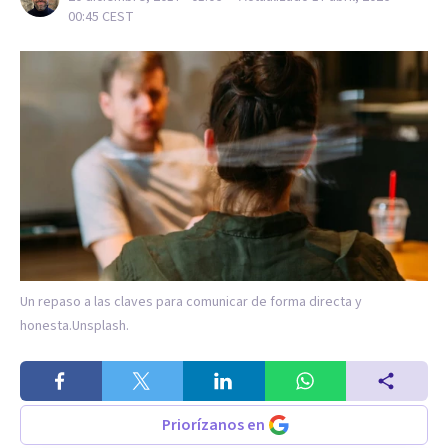
00:45
CEST
Un repaso a las claves para comunicar de forma directa y
honesta.
Unsplash.
Priorízanos en