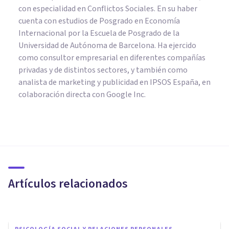
con especialidad en Conflictos Sociales. En su haber
cuenta con estudios de Posgrado en Economía
Internacional por la Escuela de Posgrado de la
Universidad de Autónoma de Barcelona. Ha ejercido
como consultor empresarial en diferentes compañías
privadas y de distintos sectores, y también como
analista de marketing y publicidad en IPSOS España, en
colaboración directa con Google Inc.
PSICOLOGÍA SOCIAL Y RELACIONES PERSONALES
Comunicación pasiva: qué es y
cómo reconocerla en 4
características
Artículos relacionados
Arturo Torres