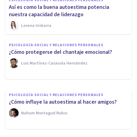
PSICOLOGÍA SOCIAL Y RELACIONES PERSONALES
Así es como la buena autoestima potencia
nuestra capacidad de liderazgo
Lorena Irribarra
PSICOLOGÍA SOCIAL Y RELACIONES PERSONALES
PSICOLOGÍA SOCIAL Y RELACIONES PERSONALES
Estilos comunicativos y
¿Cómo protegerse del chantaje emocional?
asertividad
Luis Martínez-Casasola Hernández
Psicoalmería
PSICOLOGÍA SOCIAL Y RELACIONES PERSONALES
¿Cómo influye la autoestima al hacer amigos?
Nahum Montagud Rubio