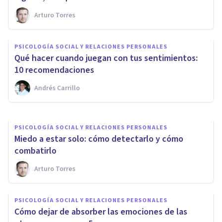
Arturo Torres
PSICOLOGÍA SOCIAL Y RELACIONES PERSONALES
PSICOLOGÍA SOCIAL Y RELACIONES PERSONALES
Los 3 patrones patológicos de
Qué hacer cuando juegan con tus sentimientos:
la dependencia emocional
10 recomendaciones
Andrés Carrillo
Upad Psicología Y Coaching
PSICOLOGÍA SOCIAL Y RELACIONES PERSONALES
Miedo a estar solo: cómo detectarlo y cómo
combatirlo
Arturo Torres
PSICOLOGÍA SOCIAL Y RELACIONES PERSONALES
Cómo dejar de absorber las emociones de las