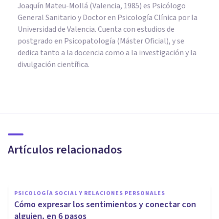
Joaquín Mateu-Mollá (Valencia, 1985) es Psicólogo
General Sanitario y Doctor en Psicología Clínica por la
Universidad de Valencia. Cuenta con estudios de
postgrado en Psicopatología (Máster Oficial), y se
dedica tanto a la docencia como a la investigación y la
divulgación científica.
PSICOLOGÍA SOCIAL Y RELACIONES PERSONALES
​La epidemia de la soledad, y
qué podemos hacer para
combatirla
Artículos relacionados
Arturo Torres
PSICOLOGÍA SOCIAL Y RELACIONES PERSONALES
Cómo expresar los sentimientos y conectar con
alguien, en 6 pasos