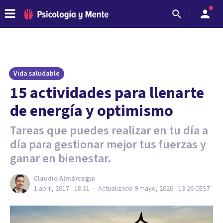
Vida saludable
15 actividades para llenarte
de energía y optimismo
Tareas que puedes realizar en tu día a
día para gestionar mejor tus fuerzas y
ganar en bienestar.
Claudio Almárcegui
1 abril, 2017 - 18:31
— Actualizado
9 mayo, 2026 - 13:26
CEST