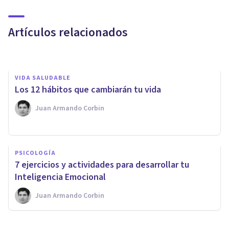
Las 12 leyes del karma y la
filosofía budista
Artículos relacionados
Xavier Molina
VIDA SALUDABLE
​Los 12 hábitos que cambiarán tu vida
Juan Armando Corbin
VIDA SALUDABLE
PSICOLOGÍA
Las 9 mejores apps de
7 ejercicios y actividades para desarrollar tu
desarrollo personal
Inteligencia Emocional
Juan Armando Corbin
Pol Bertran Prieto