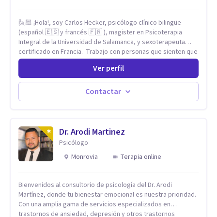
🙋🏻 ¡Hola!, soy Carlos Hecker, psicólogo clínico bilingüe
(español 🇪🇸 y francés 🇫🇷 ), magister en Psicoterapia
Integral de la Universidad de Salamanca, y sexoterapeuta
certificado en Francia. Trabajo con personas que sienten que
algo en su vida dejó de calzar: ansiedad que se desborda,
Ver perfil
tristeza que no se va, duelos que se alargan, relaciones que
repiten el mismo patrón o preguntas en torno a la sexualidad
y la identidad que necesitan un espacio seguro para ser
Contactar
habladas. Mi orientación teórica integra una mirada
Humanista-Relacional con Terapia Breve, donde el modo en
que te vinculas ocupa un lugar central: cómo te relacionas
contigo, con las demás personas y con tu entorno. Además
Dr. Arodi Martinez
de mi formación en psicoterapia, cuento con especialización
Psicólogo
en sexoterapia, por lo que también acompaño temas de salud
Monrovia
Terapia online
sexual, terapia de pareja, diversidad sexual y de género,
dificultades en el deseo, intimidad, orientación o identidad.
Busco que el espacio terapéutico sea un lugar donde puedas
Bienvenidos al consultorio de psicología del Dr. Arodi
hablar de estos temas sin juicios, con respeto y libertad.
Martínez, donde tu bienestar emocional es nuestra prioridad.
Trabajo con objetivos claros y realistas, sin fórmulas rígidas:
Con una amplia gama de servicios especializados en
combinamos profundidad emocional con una mirada práctica
trastornos de ansiedad, depresión y otros trastornos
sobre tu vida diaria.