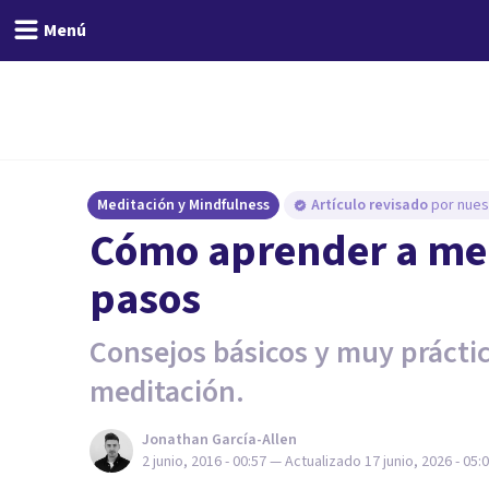
Menú
Meditación y Mindfulness
Artículo revisado
por nues
Cómo aprender a medi
pasos
Consejos básicos y muy práctic
meditación.
Jonathan García-Allen
2 junio, 2016 - 00:57
— Actualizado
17 junio, 2026 - 05: