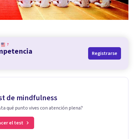
?
ompetencia
Registrarse
st de mindfulness
ta qué punto vives con atención plena?
cer el test