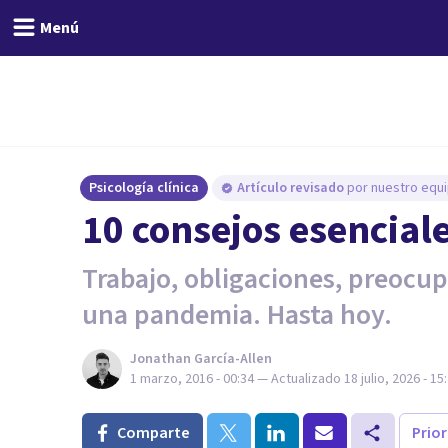
Menú
Psicología clínica
Artículo revisado
por nuestro equi
​10 consejos esencial
Trabajo, obligaciones, preocupa
una pandemia. Hasta hoy.
Jonathan García-Allen
1 marzo, 2016 - 00:34
— Actualizado
18 julio, 2026 - 15
Comparte
Prio