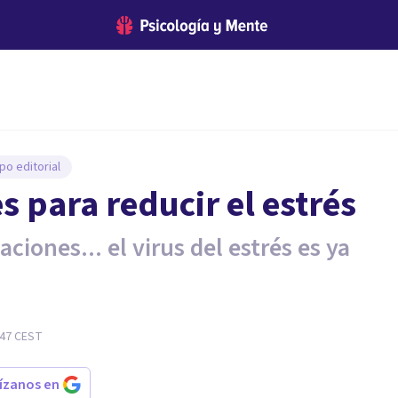
po editorial
es para reducir el estrés
ciones... el virus del estrés es ya
:47
CEST
rízanos en