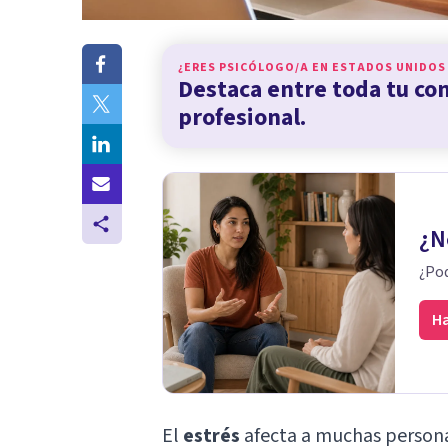
¿ERES PSICÓLOGO/A EN
ESTADOS UNIDOS
Destaca entre toda tu c
profesional.
¿N
¿Pod
Ha
El
estrés
afecta a muchas personas,