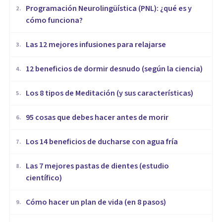
Programación Neurolingüística (PNL): ¿qué es y
2
.
cómo funciona?
​Las 12 mejores infusiones para relajarse
3
.
12 beneficios de dormir desnudo (según la ciencia)
4
.
Los 8 tipos de Meditación (y sus características)
5
.
95 cosas que debes hacer antes de morir
6
.
Los 14 beneficios de ducharse con agua fría
7
.
Las 7 mejores pastas de dientes (estudio
8
.
científico)
Cómo hacer un plan de vida (en 8 pasos)
9
.