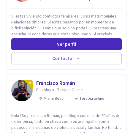
Si estas viviendo conflictos familiares. Crisis matrimoniales.
Relaciones dificiles. Si estás pasando por un momento de
difícil solución. Si sentís que solo no podes. Si precisas una
escucha. Si consideras que estás bloqueado. Si precisás
comprensión. Si no logras definir proyectos, objetivos,
Ver perfil
sueños, deseos. Si pensás que lo que te pasa no es tan
grave, pero podría ayudar. Si estás en adicciones y tu
intención es hacer algo con lo que te está pasando. No dudes
Contactar
en comunicarte a fin de comenzar a resolver la situación que
está generando esa angustia.
Francisco Román
Psicólogo - Terapia Online
Miami Beach
Terapia online
Hola ! Soy francisco Roman, psicólogo con mas de 20 años de
experiencia, tanto en clinica como en acompañamiento
psicosocial a victimas de violencia social y familiar. He tenido