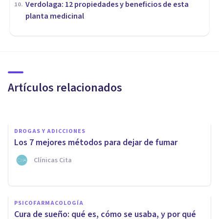
Verdolaga: 12 propiedades y beneficios de esta
10
.
planta medicinal
NUTRICIÓN
​Psicología de la alimentación:
definición y aplicaciones
Artículos relacionados
Juan Armando Corbin
DROGAS Y ADICCIONES
Los 7 mejores métodos para dejar de fumar
Clínicas Cita
DROGAS Y ADICCIONES
PSICOFARMACOLOGÍA
Remedios Caseros para dejar
Cura de sueño: qué es, cómo se usaba, y por qué