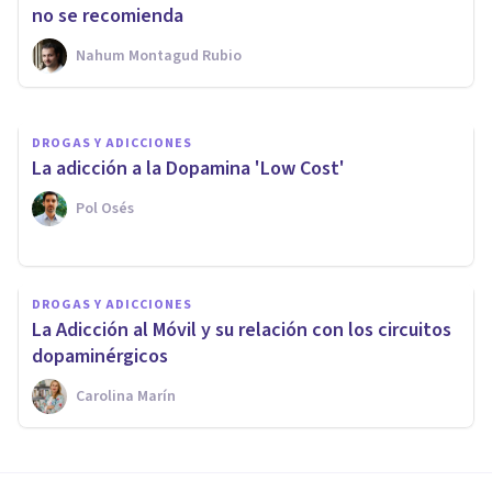
de beber Alcohol
no se recomienda
Nahum Montagud Rubio
Luis Miguel Real
DROGAS Y ADICCIONES
La adicción a la Dopamina 'Low Cost'
Pol Osés
DROGAS Y ADICCIONES
La Adicción al Móvil y su relación con los circuitos
dopaminérgicos
Carolina Marín