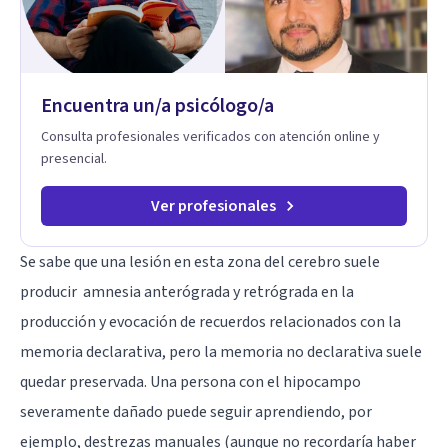
fortalecer sus recursos personales, desarrollar nuevas
estrategias de afrontamiento y avanzar con mayor claridad,
resiliencia y bienestar. Creo profundamente en la
autoconciencia como un camino fundamental para la
transformación personal y para construir una vida más
Encuentra un/a psicólogo/a
auténtica y significativa.
Consulta profesionales verificados con atención online y
presencial.
Ver profesionales
Se sabe que una lesión en esta zona del cerebro suele
producir
amnesia anterógrada y retrógrada
en la
producción y evocación de recuerdos relacionados con la
memoria declarativa, pero la memoria no declarativa suele
quedar preservada. Una persona con el hipocampo
severamente dañado puede seguir aprendiendo, por
ejemplo, destrezas manuales (aunque no recordaría haber