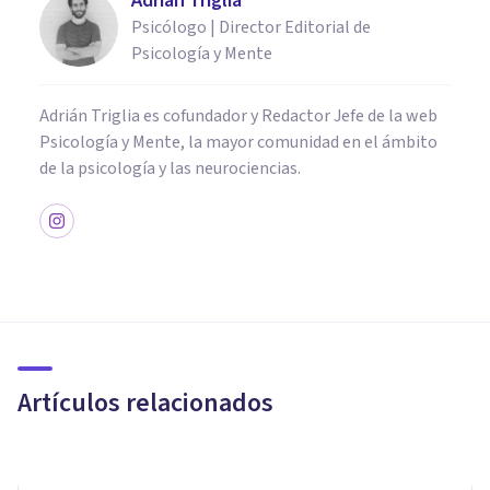
Adrián Triglia
Psicólogo | Director Editorial de
Psicología y Mente
Adrián Triglia es cofundador y Redactor Jefe de la web
Psicología y Mente, la mayor comunidad en el ámbito
de la psicología y las neurociencias.
NEUROCIENCIAS
Cerebro humano: sus
estructuras y áreas principales
Artículos relacionados
Oscar Castillero Mimenza