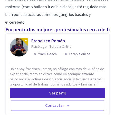
motoras (como bailar o ir en bicicleta), está regulada más
bien por estructuras como los ganglios basales y
el
cerebelo
.
Encuentra los mejores profesionales cerca de ti
Francisco Román
Psicólogo - Terapia Online
Miami Beach
Terapia online
Hola ! Soy francisco Roman, psicólogo con mas de 20 años de
experiencia, tanto en clinica como en acompañamiento
psicosocial a victimas de violencia social y familiar. He tenido
la oportunidad de trabajar con niños adultos y familias en
todos los espacios y esto me ha dado un una variedad de
Ver perfil
aprendizajes que ahora pongo a tu disposicion. En la
actualidad puedo atenderte de manera presencial y/o virtual,
de lunes a sabado. el costo de cada sesión lo acordamos en
Contactar
el primer contacto