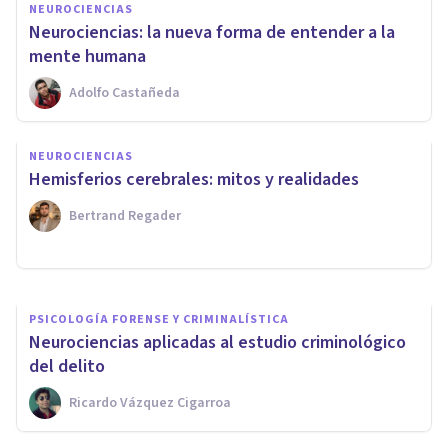
NEUROCIENCIAS
Neurociencias: la nueva forma de entender a la
mente humana
Adolfo Castañeda
CULTURA
13 libros de Neurociencias
NEUROCIENCIAS
para principiantes (muy
Hemisferios cerebrales: mitos y realidades
recomendables)
Bertrand Regader
Bertrand Regader
PSICOLOGÍA FORENSE Y CRIMINALÍSTICA
​Neurociencias aplicadas al estudio criminológico
del delito
Ricardo Vázquez Cigarroa