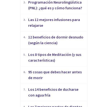
Programación Neurolingüística
2
.
(PNL): ¿qué es y cómo funciona?
​Las 12 mejores infusiones para
3
.
relajarse
12 beneficios de dormir desnudo
4
.
(según la ciencia)
Los 8 tipos de Meditación (y sus
5
.
características)
95 cosas que debes hacer antes
6
.
de morir
Los 14 beneficios de ducharse
7
.
con agua fría
Las 7 mejores pastas de dientes