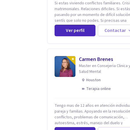
Si estas viviendo conflictos familiares. Cris
matrimoniales. Relaciones dificiles. Si está
pasando por un momento de difícil solución.
sentís que solo no podes. Si precisas una
escucha. Si consideras que estás bloquead
Ver perfil
Contactar
precisás comprensión. Si no logras definir
proyectos, objetivos, sueños, deseos. Si
pensás que lo que te pasa no es tan grave,
podría ayudar. Si estás en adicciones y tu
intención es hacer algo con lo que te está
Carmen Brenes
pasando. No dudes en comunicarte a fin de
Master en Consejeria Clinica 
comenzar a resolver la situación que está
Salud Mental
generando esa angustia.
Houston
Terapia online
Tengo mas de 12 años en atención individua
pareja y familias. Apoyando en la resolució
conflictos, problemas de comunicación,
autoestima, estrés, manejo del duelo y
personas con ansiedad y depresión, así c