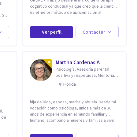
ONLINE - Trabajo desde el marco de la terapia
is
cognitivo conductual ya que creo que la ciencia
s
es el mejor método de aproximación al
 Si
conocimiento en general y a la psicoterapia en
particular. Me interesan los procesos de cambio
o. Si
conductual por los que una persona pueda
Ver perfil
Contactar
alcanzar sus objetivos, transitando, aceptando
y modificando sus patrones cognitivos y
 pero
emocionales. Abordo patologías específicas
como trastornos de ansiedad y del ánimo, y
también crisis vitales y procesos de
Martha Cardenas A
crecimiento personal.
y
Psicología, Asesoría parental
positiva y respetuosa, Mentoria
reconexión contigo
Florida
hija de Dios, esposa, madre y abuela. Desde mi
vocación como psicóloga, unida a más de 30
l,
años de experiencia en el mundo familiar y
n de
humano, acompaño a mujeres y familias a vivir
con mayor paz, claridad y confianza en sí
mismas. Creo profundamente que la vida está
omo