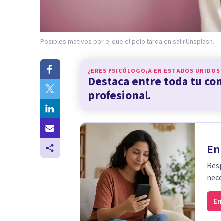
Posibles motivos por el que el pelo tarda en salir.
Unsplash.
¿ERES PSICÓLOGO/A EN
ESTADOS UNIDOS
Destaca entre toda tu c
profesional.
En
Resp
nece
En