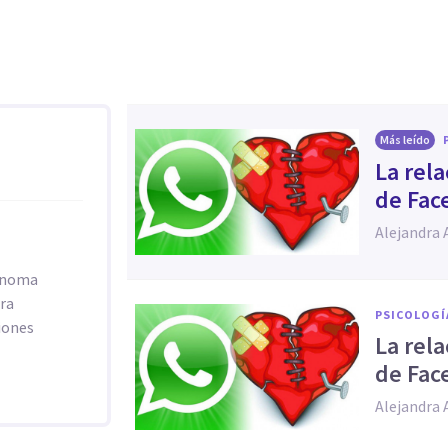
Más leído
La rel
de Fac
Alejandra 
tónoma
ora
PSICOLOGÍ
ciones
La rel
de Fac
Alejandra 