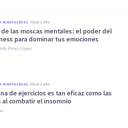
hace 1 año
Y MINDFULNESS
 de las moscas mentales: el poder del
ness para dominar tus emociones
ando Pérez López
hace 1 año
Y MINDFULNESS
ina de ejercicios es tan eficaz como las
s al combatir el insomnio
no