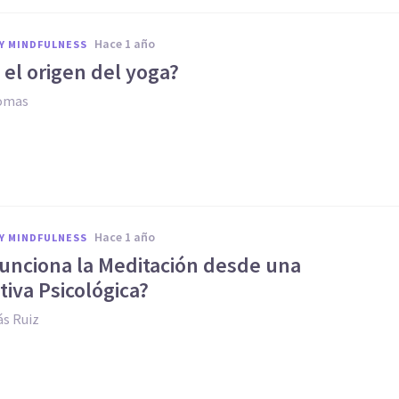
hace 1 año
Y MINDFULNESS
 el origen del yoga?
Comas
hace 1 año
Y MINDFULNESS
unciona la Meditación desde una
iva Psicológica?
s Ruiz