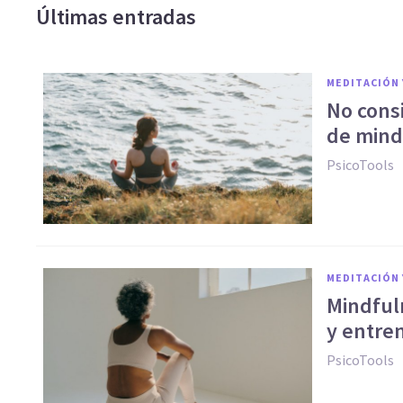
Últimas entradas
MEDITACIÓN 
No consi
de mindf
PsicoTools
MEDITACIÓN 
Mindful
y entre
PsicoTools