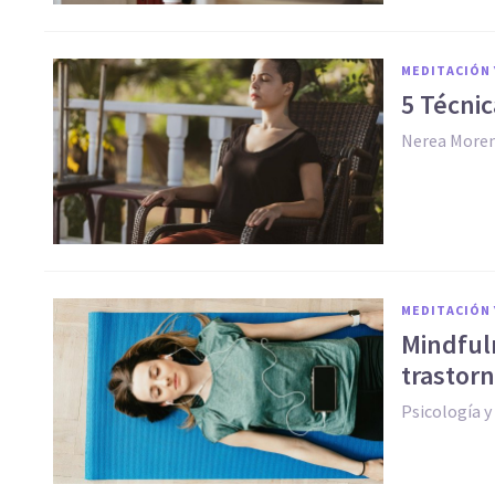
MEDITACIÓN 
5 Técni
Nerea More
MEDITACIÓN 
Mindfuln
trastor
Psicología y