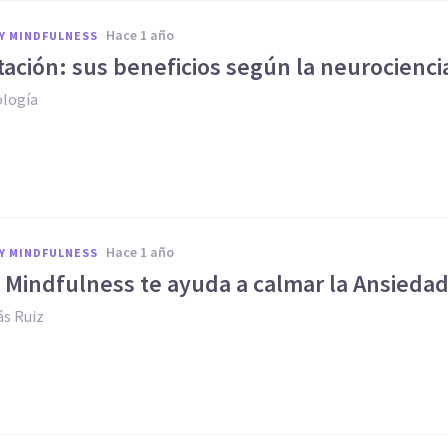
hace 1 año
Y MINDFULNESS
ación: sus beneficios según la neurocienci
ología
hace 1 año
Y MINDFULNESS
 Mindfulness te ayuda a calmar la Ansieda
s Ruiz