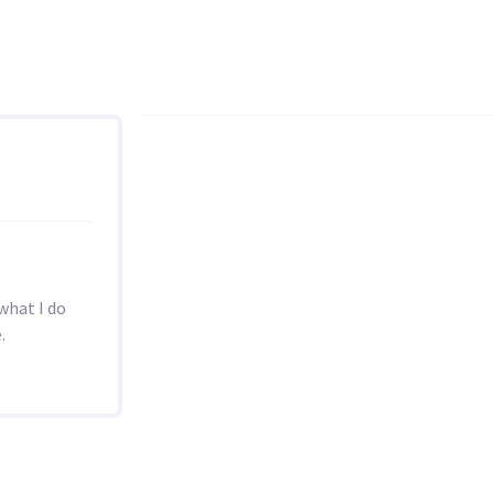
what I do
.