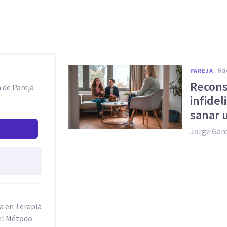
h
PAREJA
Recons
 de Pareja
infidel
sanar u
Jorge Garc
ta en Terapia
del Método