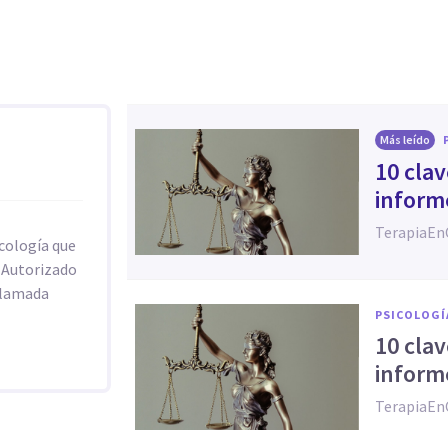
Más leído
10 cla
informe
TerapiaEn
icología que
o Autorizado
ollamada
PSICOLOGÍ
10 cla
informe
TerapiaEn