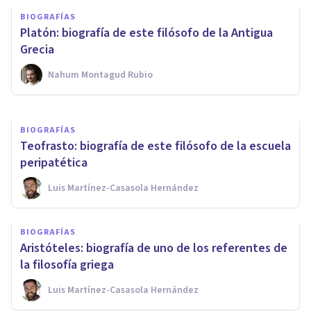
BIOGRAFÍAS
BIOGRAFÍAS
Plotino: biografía de este
Platón: biografía de este filósofo de la Antigua
filósofo helenístico
Grecia
Nahum Montagud Rubio
Nahum Montagud Rubio
BIOGRAFÍAS
Teofrasto: biografía de este filósofo de la escuela
peripatética
Luis Martínez-Casasola Hernández
BIOGRAFÍAS
Aristóteles: biografía de uno de los referentes de
la filosofía griega
Luis Martínez-Casasola Hernández