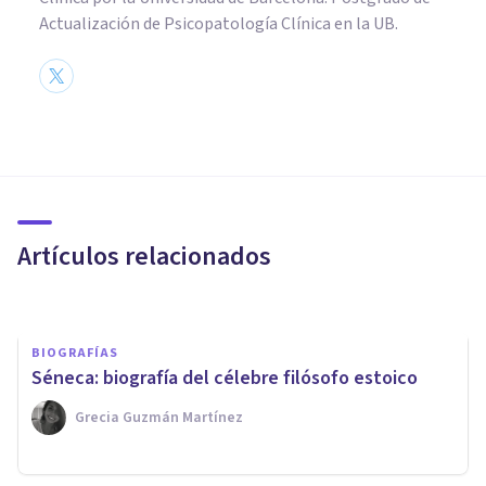
Actualización de Psicopatología Clínica en la UB.
BIOGRAFÍAS
Arcesilao: biografía de este
filósofo griego
Artículos relacionados
Nahum Montagud Rubio
BIOGRAFÍAS
Séneca: biografía del célebre filósofo estoico
Grecia Guzmán Martínez