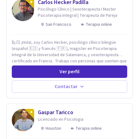
Carlos Hecker Padilla
Psicólogo Clínico | Sexoterapeuta I Master
Psicoterapia Integral | Terapeuta de Pareja
San Francisco
Terapia online
🙋🏻 ¡Hola!, soy Carlos Hecker, psicólogo clínico bilingüe
(español 🇪🇸 y francés 🇫🇷 ), magister en Psicoterapia
Integral de la Universidad de Salamanca, y sexoterapeuta
certificado en Francia. Trabajo con personas que sienten que
algo en su vida dejó de calzar: ansiedad que se desborda,
Ver perfil
tristeza que no se va, duelos que se alargan, relaciones que
repiten el mismo patrón o preguntas en torno a la sexualidad
y la identidad que necesitan un espacio seguro para ser
Contactar
habladas. Mi orientación teórica integra una mirada
Humanista-Relacional con Terapia Breve, donde el modo en
que te vinculas ocupa un lugar central: cómo te relacionas
contigo, con las demás personas y con tu entorno. Además
Gaspar Taricco
de mi formación en psicoterapia, cuento con especialización
Licenciado en Psicologia
en sexoterapia, por lo que también acompaño temas de salud
Houston
Terapia online
sexual, terapia de pareja, diversidad sexual y de género,
dificultades en el deseo, intimidad, orientación o identidad.