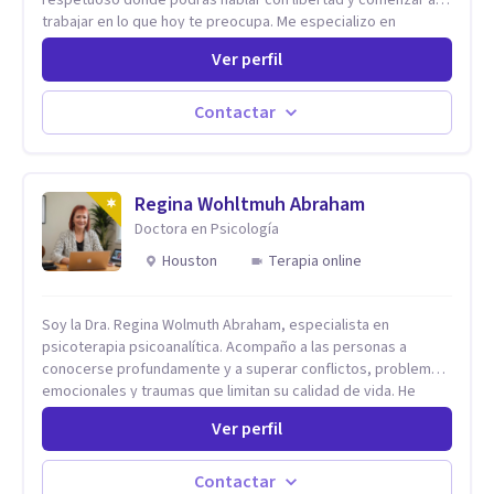
respetuoso donde podrás hablar con libertad y comenzar a
trabajar en lo que hoy te preocupa. Me especializo en
Trastornos de Ansiedad y a lo largo de mi experiencia
Ver perfil
profesional he acompañado a muchas Familias y Parejas con
distintas problemáticas como el manejo del estrés,
Autoestima, Gestión de la Ira, Depresión, Retos en la Crianza,
Contactar
Codependencia, Celos, entre otros. Cuento con más de 12
años de experiencia en el área de la Salud mental y he
trabajado en distintos contextos clínicos con niños,
Adolescentes y Adultos
Regina Wohltmuh Abraham
Doctora en Psicología
Houston
Terapia online
Soy la Dra. Regina Wolmuth Abraham, especialista en
psicoterapia psicoanalítica. Acompaño a las personas a
conocerse profundamente y a superar conflictos, problemas
emocionales y traumas que limitan su calidad de vida. He
trabajado en reconocidas instituciones como el Hospital
Ver perfil
Psiquiátrico San Rafael, Instituto Psiquiátrico MENDAO, San
Bernardino, Hospital Psiquiátrico Infantil y el Centro de
Integración Juvenil. Además, tuve el privilegio de colaborar
Contactar