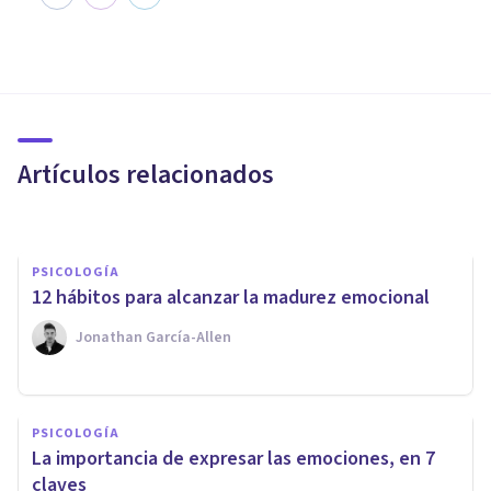
PSICOLOGÍA
7 ejercicios y actividades para
desarrollar tu Inteligencia
Emocional
Artículos relacionados
Juan Armando Corbin
PSICOLOGÍA
12 hábitos para alcanzar la madurez emocional
Jonathan García-Allen
PSICOLOGÍA SOCIAL Y RELACIONES PERSONALES
PSICOLOGÍA
Las "caricias negativas": ¿qué
​La importancia de expresar las emociones, en 7
son?
claves