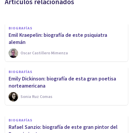
Artículos relacionados
Grecia Guzmán Martínez
BIOGRAFÍAS
Emil Kraepelin: biografía de este psiquiatra
alemán
Oscar Castillero Mimenza
BIOGRAFÍAS
BIOGRAFÍAS
Lucrecia Borgia: biografía de
Emily Dickinson: biografía de esta gran poetisa
la hija del papa Alejandro VI
norteamericana
Sonia Ruz Comas
Sonia Ruz Comas
BIOGRAFÍAS
Rafael Sanzio: biografía de este gran pintor del