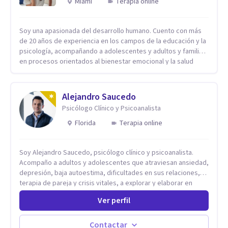
Miami
Terapia online
Soy una apasionada del desarrollo humano. Cuento con más
de 20 años de experiencia en los campos de la educación y la
psicología, acompañando a adolescentes y adultos y familias
en procesos orientados al bienestar emocional y la salud
mental. Mi visión es contribuir, a través de mi trabajo, a que
las personas accedan a una vida más digna, plena y con
sentido. Considero que esto es posible cuando
Alejandro Saucedo
desarrollamos una mayor conciencia de nuestro mundo
Psicólogo Clínico y Psicoanalista
interior y de la manera en que nuestras experiencias influyen
en nuestra forma de sentir, pensar y relacionarnos. Mi misión
Florida
Terapia online
es ofrecer un espacio de acompañamiento en salud mental
basado en la comprensión, la compasión y el respeto por el
Soy Alejandro Saucedo, psicólogo clínico y psicoanalista.
ritmo de cada persona. Integro conocimientos y herramientas
Acompaño a adultos y adolescentes que atraviesan ansiedad,
de la psicología con un enfoque informado en trauma para
depresión, baja autoestima, dificultades en sus relaciones,
ayudar a mis clientes a comprender sus conflictos internos,
terapia de pareja y crisis vitales, a explorar y elaborar en
fortalecer sus recursos personales, desarrollar nuevas
profundidad los conflictos internos que generan malestar en
estrategias de afrontamiento y avanzar con mayor claridad,
Ver perfil
su presente. A través del proceso psicoanalítico de
resiliencia y bienestar. Creo profundamente en la
autoconocimiento y análisis, es posible acceder a las
autoconciencia como un camino fundamental para la
historias personales, elaborar las experiencias del pasado y
transformación personal y para construir una vida más
Contactar