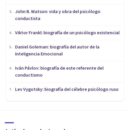
John B. Watson: vida y obra del psicólogo
3
.
conductista
Viktor Frankl: biografía de un psicólogo existencial
4
.
Daniel Goleman: biografía del autor de la
5
.
Inteligencia Emocional
Iván Pávlov: biografía de este referente del
6
.
conductismo
Lev Vygotsky: biografía del célebre psicólogo ruso
7
.
BIOGRAFÍAS
Hugo Münsterberg: biografía
de este psicólogo alemán