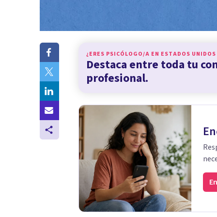
¿ERES PSICÓLOGO/A EN
ESTADOS UNIDOS
Destaca entre toda tu c
profesional.
En
Resp
nece
En