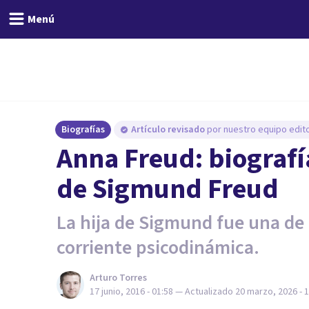
Menú
Biografías
Artículo revisado
por nuestro equipo edito
​Anna Freud: biografí
de Sigmund Freud
La hija de Sigmund fue una de l
corriente psicodinámica.
Arturo Torres
17 junio, 2016 - 01:58
— Actualizado
20 marzo, 2026 - 