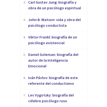
​Carl Gustav Jung: biografía y
2
.
obra de un psicólogo espiritual
John B. Watson: vida y obra del
3
.
psicólogo conductista
Viktor Frankl: biografía de un
4
.
psicólogo existencial
Daniel Goleman: biografía del
5
.
autor de la Inteligencia
Emocional
Iván Pávlov: biografía de este
6
.
referente del conductismo
Lev Vygotsky: biografía del
7
.
célebre psicólogo ruso