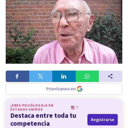
Priorízanos en
¿ERES PSICÓLOGO/A EN
?
ESTADOS UNIDOS
Destaca entre toda tu
Registrarse
competencia