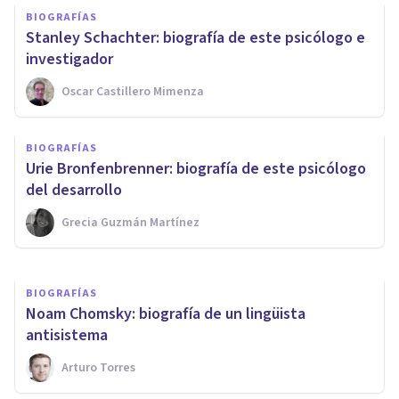
BIOGRAFÍAS
Stanley Schachter: biografía de este psicólogo e
investigador
Oscar Castillero Mimenza
BIOGRAFÍAS
BIOGRAFÍAS
Benjamin Bloom: biografía de
Urie Bronfenbrenner: biografía de este psicólogo
este psicólogo e investigador
del desarrollo
Grecia Guzmán Martínez
Nahum Montagud Rubio
BIOGRAFÍAS
Noam Chomsky: biografía de un lingüista
antisistema
Arturo Torres