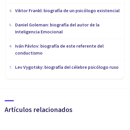
Viktor Frankl: biografía de un psicólogo existencial
4
.
Daniel Goleman: biografía del autor de la
5
.
Inteligencia Emocional
Iván Pávlov: biografía de este referente del
6
.
conductismo
Lev Vygotsky: biografía del célebre psicólogo ruso
7
.
BIOGRAFÍAS
Lev Vygotsky: biografía del
célebre psicólogo ruso
Artículos relacionados
Arturo Torres