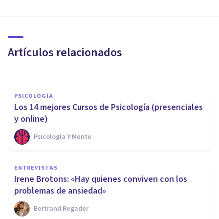
Los 7 mejores talleres y cursos
para tratar y superar la
Ansiedad
Artículos relacionados
Juan Armando Corbin
PSICOLOGÍA
Los 14 mejores Cursos de Psicología (presenciales
y online)
Psicología Y Mente
PSICOLOGÍA CLÍNICA
ENTREVISTAS
¿Cómo reconocer los síntomas
Irene Brotons: «Hay quienes conviven con los
de la agorafobia?
problemas de ansiedad»
Bertrand Regader
Arturo Torres