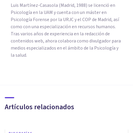
Luis Martínez-Casasola (Madrid, 1988) se licenció en
Psicología en la UAM y cuenta con un máster en
Psicología Forense por la URJC y el COP de Madrid, así
como con una especialización en recursos humanos.
Tras varios años de experiencia en la redacción de
contenidos web, ahora colabora como divulgador para
medios especializados en el ámbito de la Psicología y
la salud.
BIOGRAFÍAS
Biografía de Heliogábalo,
primer transexual de la
historia y emperador romano
Artículos relacionados
Izzat Haykal