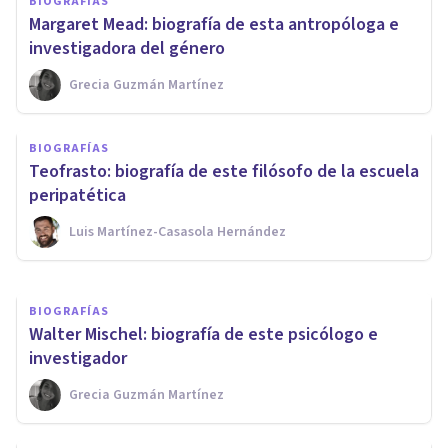
BIOGRAFÍAS
Margaret Mead: biografía de esta antropóloga e
investigadora del género
Grecia Guzmán Martínez
BIOGRAFÍAS
William McDougall: biografía
BIOGRAFÍAS
de este polémico psicólogo e
Teofrasto: biografía de este filósofo de la escuela
investigador
peripatética
Luis Martínez-Casasola Hernández
Grecia Guzmán Martínez
BIOGRAFÍAS
Walter Mischel: biografía de este psicólogo e
investigador
Grecia Guzmán Martínez