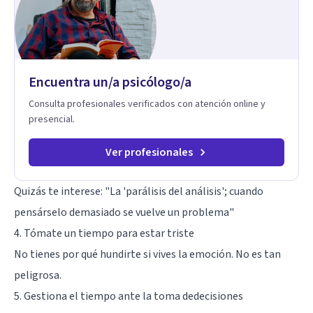
dificultades en el deseo, intimidad, orientación o identidad.
Busco que el espacio terapéutico sea un lugar donde puedas
hablar de estos temas sin juicios, con respeto y libertad.
Trabajo con objetivos claros y realistas, sin fórmulas rígidas:
combinamos profundidad emocional con una mirada práctica
Encuentra un/a psicólogo/a
sobre tu vida diaria.
Consulta profesionales verificados con atención online y
presencial.
Ver profesionales
Quizás te interese:
"La 'parálisis del análisis'; cuando
pensárselo demasiado se vuelve un problema"
4. Tómate un tiempo para estar triste
No tienes por qué hundirte si vives la emoción. No es tan
peligrosa.
5. Gestiona el tiempo ante la toma dedecisiones