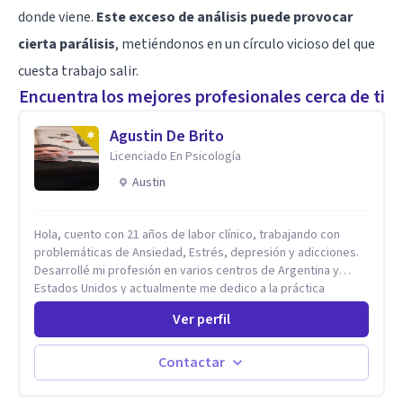
donde viene.
Este exceso de análisis puede provocar
cierta parálisis
, metiéndonos en un círculo vicioso del que
cuesta trabajo salir.
Encuentra los mejores profesionales cerca de ti
Agustin De Brito
Licenciado En Psicología
Austin
Hola, cuento con 21 años de labor clínico, trabajando con
problemáticas de Ansiedad, Estrés, depresión y adicciones.
Desarrollé mi profesión en varios centros de Argentina y
Estados Unidos y actualmente me dedico a la práctica
privada. Utilizo terapias cognitivas conductuales basadas en
Ver perfil
evidencia científica con comprobados resultados. Los
objetivos terapéuticos están centrados en brindar
herramientas concretas para el cambio, que permitan
Contactar
desarrollar nuevas habilidades y estrategias basadas en la
salud y calidad de vida.