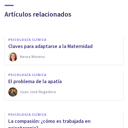
combatirla
Artículos relacionados
Anna Garriga
PSICOLOGÍA CLÍNICA
Claves para adaptarse a la Maternidad
PSICOLOGÍA CLÍNICA
Nerea Moreno
Estrategias de autocuidado
para las personas altamente
PSICOLOGÍA CLÍNICA
sensibles
El problema de la apatía
Juan José Regadera
Esther Tomás Ruiz
PSICOLOGÍA CLÍNICA
La compasión: ¿cómo es trabajada en