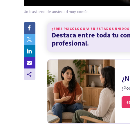
Un trastorno de ansiedad muy común.
¿ERES PSICÓLOGO/A EN
ESTADOS UNIDOS
Destaca entre toda tu c
profesional.
¿N
¿Pod
Ha