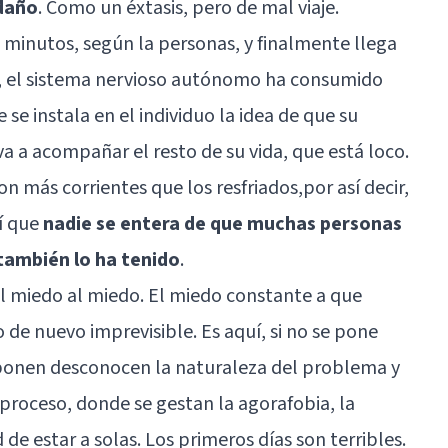
daño
. Como un éxtasis, pero de mal viaje.
minutos, según la personas, y finalmente llega
o, el sistema nervioso autónomo ha consumido
e instala en el individuo la idea de que su
a a acompañar el resto de su vida, que está loco.
n más corrientes que los resfriados,por así decir,
í que
nadie se entera de que muchas personas
 también lo ha tenido
.
 el miedo al miedo. El miedo constante a que
o de nuevo imprevisible. Es aquí, si no se pone
e ponen desconocen la naturaleza del problema y
 proceso, donde se gestan la
agorafobia
, la
 de estar a solas. Los primeros días son terribles.