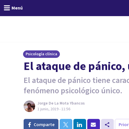
Menú
Psicología clínica
El ataque de pánico, 
El ataque de pánico tiene cara
fenómeno psicológico único.
Jorge De La Mota Ybancos
1 junio, 2019 - 11:56
Comparte
Prio