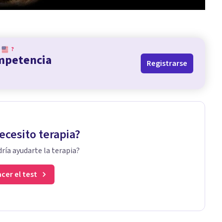
?
ompetencia
Registrarse
ecesito terapia?
ría ayudarte la terapia?
cer el test