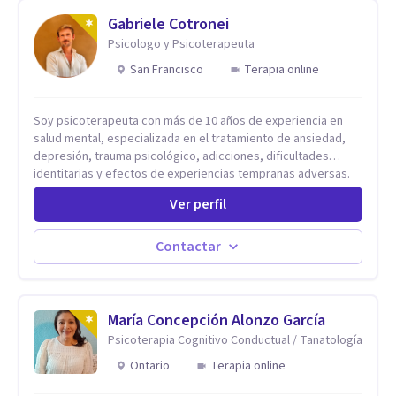
Gabriele Cotronei
Psicologo y Psicoterapeuta
San Francisco
Terapia online
Soy psicoterapeuta con más de 10 años de experiencia en
salud mental, especializada en el tratamiento de ansiedad,
depresión, trauma psicológico, adicciones, dificultades
identitarias y efectos de experiencias tempranas adversas.
Ofrezco un espacio terapéutico seguro, confidencial y
Ver perfil
profundamente humano, donde el dolor emocional puede
transformarse en autoconocimiento, regulación emocional y
bienestar. Trabajo desde un enfoque integrativo que combina
Contactar
psicoanálisis, terapia somática y de trauma, psicología
corporal, Mentalization Based Therapy (MBT), hipnoterapia y
respiración neurodinámica, integrando actualmente la
Psicología Analítica Junguiana. Mi abordaje también incorpora
María Concepción Alonzo García
perspectivas interculturales, ecopsicología y el trabajo
Psicoterapia Cognitivo Conductual / Tanatología
simbólico con el inconsciente, entendiendo que cada
Ontario
Terapia online
proceso terapéutico es único y requiere una mirada
personalizada.