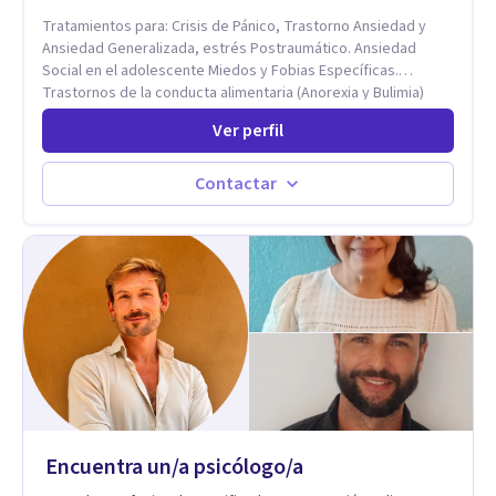
Tratamientos para: Crisis de Pánico, Trastorno Ansiedad y
Ansiedad Generalizada, estrés Postraumático. Ansiedad
Social en el adolescente Miedos y Fobias Específicas.
Trastornos de la conducta alimentaria (Anorexia y Bulimia)
Modificación conductas no deseadas. Impulsividad,
Ver perfil
conductas obsesivas, compulsividad. Trastorno obsesivo
compulsivo. Tratamiento Eficaz para la Depresión (AC)
Evaluación, contención e intervención en riesgo Suicida
Contactar
Conductas autolesivas en el adolescente. Problemas con el
consumo de alcohol y sustancias. Tratamiento del Estrés.
Mindfulness. Estimulación temprana, Establecimiento del
vínculo del Apego Seguro. Orientación sexual,
Acompañamiento Tanatológico. Cuidados paliativos en
enfermedades crónicas.
Encuentra un/a psicólogo/a