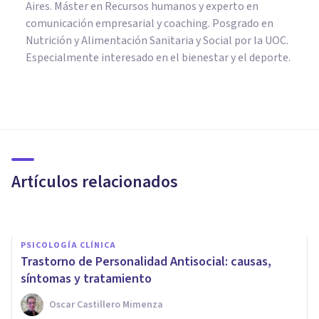
Aires. Máster en Recursos humanos y experto en
comunicación empresarial y coaching. Posgrado en
Nutrición y Alimentación Sanitaria y Social por la UOC.
Especialmente interesado en el bienestar y el deporte.
PSICOLOGÍA CLÍNICA
Esquizotipia: qué es y qué
relación tiene con la psicosis
Artículos relacionados
​julia Uliaque Moll
PSICOLOGÍA CLÍNICA
Trastorno de Personalidad Antisocial: causas,
síntomas y tratamiento
Oscar Castillero Mimenza
PSICOLOGÍA CLÍNICA