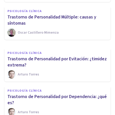
Trastorno de personalidad
PSICOLOGÍA CLÍNICA
masoquista: síntomas, causas
Trastorno de Personalidad Múltiple: causas y
y tratamiento
síntomas
Oscar Castillero Mimenza
Oscar Castillero Mimenza
PSICOLOGÍA CLÍNICA
Trastorno de Personalidad por Evitación: ¿timidez
extrema?
Arturo Torres
PSICOLOGÍA CLÍNICA
​Trastorno de Personalidad por Dependencia: ¿qué
es?
Arturo Torres