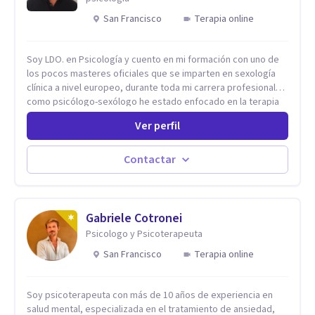
San Francisco
Terapia online
Soy LDO. en Psicología y cuento en mi formación con uno de
los pocos masteres oficiales que se imparten en sexología
clínica a nivel europeo, durante toda mi carrera profesional
como psicólogo-sexólogo he estado enfocado en la terapia
sexual desde una perspectiva multidisciplinar BIO-PSICO-
Ver perfil
SOCIAL ya que aunque las bases de mi trabajo son
psicológicas, si no se tienen en consideración otros factores
la terapia puede no funcionar al tener una visión demasiado
Contactar
simplista, excluyendo de antemano otros factores que
pueden influir. Mi intención es ayudar para conseguir una
mejora global de tu sexualidad, considerando cada caso
como algo particular e intentando adaptarme a tu situación
Gabriele Cotronei
personal concreta. En especial mi ámbito de trabajo es la
Psicologo y Psicoterapeuta
disfunción eréctil, la eyaculación precoz y la falta de deseo
San Francisco
Terapia online
tanto en mujeres como en hombres. La sexualidad es de
enorme importancia tanto para el bienestar físico y mental
como a nivel personal para una buena autoestima y una
Soy psicoterapeuta con más de 10 años de experiencia en
relación saludable de pareja.
salud mental, especializada en el tratamiento de ansiedad,