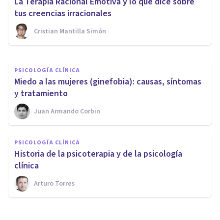
La Terapia Racional Emotiva y lo que dice sobre
Emotiva Conductual
tus creencias irracionales
Cristian Mantilla Simón
Oscar Castillero Mimenza
PSICOLOGÍA CLÍNICA
​Miedo a las mujeres (ginefobia): causas, síntomas
y tratamiento
Juan Armando Corbin
PSICOLOGÍA CLÍNICA
Historia de la psicoterapia y de la psicología
clínica
Arturo Torres