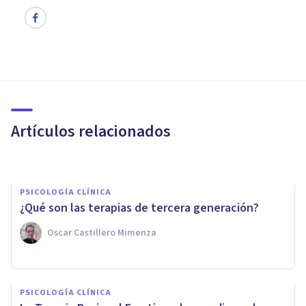
PSICOLOGÍA CLÍNICA
La Terapia Racional Emotiva
Conductual (TREC) de Albert
Ellis
Artículos relacionados
Bertrand Regader
PSICOLOGÍA CLÍNICA
¿Qué son las terapias de tercera generación?
Oscar Castillero Mimenza
BIOGRAFÍAS
Albert Ellis: biografía del
PSICOLOGÍA CLÍNICA
creador de la Terapia Racional