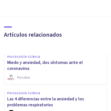
PSICOLOGÍA CLÍNICA
¿Puede la ansiedad provocar
dolores musculares?
Artículos relacionados
Nahum Montagud Rubio
PSICOLOGÍA CLÍNICA
Miedo y ansiedad, dos síntomas ante el
coronavirus
Psicobai
PSICOLOGÍA CLÍNICA
¿Cómo influyen los valores y
PSICOLOGÍA CLÍNICA
las creencias al afrontar una
Las 4 diferencias entre la ansiedad y los
enfermedad?
problemas respiratorios