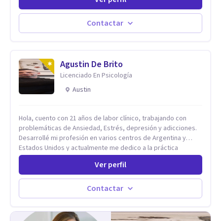
ejercido como profesora universitaria. Un dato curioso: he
vivido en varios países y conozco de primera mano lo que
significa ser migrante, adaptarse a los cambios y empezar de
Contactar
nuevo.
Agustin De Brito
Licenciado En Psicología
Austin
Hola, cuento con 21 años de labor clínico, trabajando con
problemáticas de Ansiedad, Estrés, depresión y adicciones.
Desarrollé mi profesión en varios centros de Argentina y
Estados Unidos y actualmente me dedico a la práctica
privada. Utilizo terapias cognitivas conductuales basadas en
Ver perfil
evidencia científica con comprobados resultados. Los
objetivos terapéuticos están centrados en brindar
herramientas concretas para el cambio, que permitan
Contactar
desarrollar nuevas habilidades y estrategias basadas en la
salud y calidad de vida.