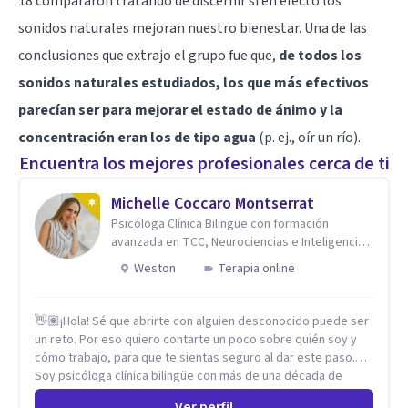
18 compararon tratando de discernir si en efecto los
sonidos naturales mejoran nuestro bienestar. Una de las
conclusiones que extrajo el grupo fue que,
de todos los
sonidos naturales estudiados, los que más efectivos
parecían ser para mejorar el estado de ánimo y la
concentración eran los de tipo agua
(p. ej., oír un río).
Encuentra los mejores profesionales cerca de ti
Michelle Coccaro Montserrat
Psicóloga Clínica Bilingüe con formación
avanzada en TCC, Neurociencias e Inteligencia
Emocional.
Weston
Terapia online
👋🏽¡Hola! Sé que abrirte con alguien desconocido puede ser
un reto. Por eso quiero contarte un poco sobre quién soy y
cómo trabajo, para que te sientas seguro al dar este paso.
Soy psicóloga clínica bilingüe con más de una década de
experiencia. He dictado conferencias, escrito artículos y
Ver perfil