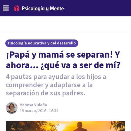
Psicología educativa y del desarrollo
¡Papá y mamá se separan! Y
ahora… ¿qué va a ser de mí?
4 pautas para ayudar a los hijos a
comprender y adaptarse a la
separación de sus padres.
Vanesa Vidaña
19 marzo, 2016 - 16:34