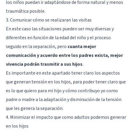
los niños puedan ir adaptándose de forma natural y menos
y tus
traumática posible.
seres
queridos
3. Comunicar cómo se realizaran las visitas
para
En este caso las situaciones pueden ser muy diversas y
fortalecer
las
diferentes en función de la edad del niño y el proceso
relaciones
seguido en la separación, pero
cuanta mejor
y
mejorar
comunicación y acuerdo entre los padres exista, mejor
la
vivencia podrán trasmitir a sus hijos
.
dinámica
familiar.
Es importante en este apartado tener claro los aspectos
Evaluaciones
que generan tensión en los hijos, para poder tener claro que
Psicológicas
y
es lo que quiero para mi hijo y cómo contribuyo yo como
Terapias
padre o madre a la adaptación y disminución de la tensión
Especializada
Terapia
que les genera la separación.
cognitivo-
4. Minimizar el impacto que como adultos podemos generar
conductual
Terapia
en los hijos
de