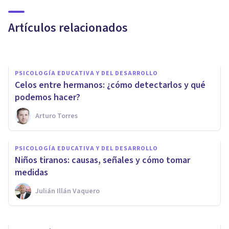
autoestima de tu hijo
Artículos relacionados
Bertrand Regader
PSICOLOGÍA EDUCATIVA Y DEL DESARROLLO
Celos entre hermanos: ¿cómo detectarlos y qué
podemos hacer?
Arturo Torres
PSICOLOGÍA EDUCATIVA Y DEL DESARROLLO
PSICOLOGÍA EDUCATIVA Y DEL DESARROLLO
Las ​8 razones para no usar el
Niños tiranos: causas, señales y cómo tomar
castigo físico hacia los hijos
medidas
Julián Illán Vaquero
Mireia Navarro