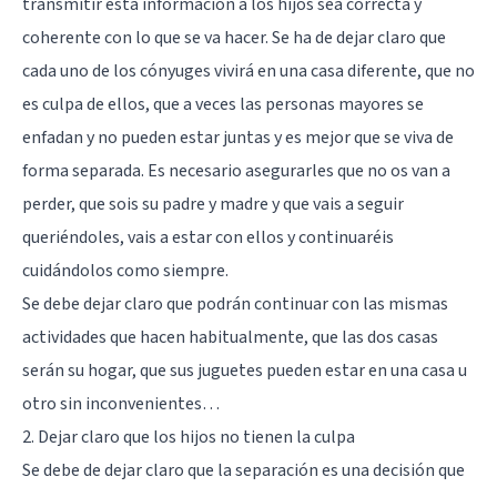
transmitir esta información a los hijos sea correcta y
en la
variedad
Crianza,
coherente con lo que se va hacer. Se ha de dejar claro que
de
Codependenci
terapias
cada uno de los cónyuges vivirá en una casa diferente, que no
Celos,
y
entre
es culpa de ellos, que a veces las personas mayores se
tratamientos
otros.
diseñados
enfadan y no pueden estar juntas y es mejor que se viva de
Cuento
para
con
forma separada. Es necesario asegurarles que no os van a
satisfacer
más de
tus
perder, que sois su padre y madre y que vais a seguir
12 años
necesidades
de
queriéndoles, vais a estar con ellos y continuaréis
específicas:
experiencia
Terapia
cuidándolos como siempre.
en el
para
área de
Se debe dejar claro que podrán continuar con las mismas
Trastornos
la Salud
de
actividades que hacen habitualmente, que las dos casas
mental
Ansiedad
y he
serán su hogar, que sus juguetes pueden estar en una casa u
y
trabajado
Depresión:
otro sin inconvenientes…
en
Somos
distintos
2. Dejar claro que los hijos no tienen la culpa
expertos
contextos
en el
Se debe de dejar claro que la separación es una decisión que
clínicos
tratamiento