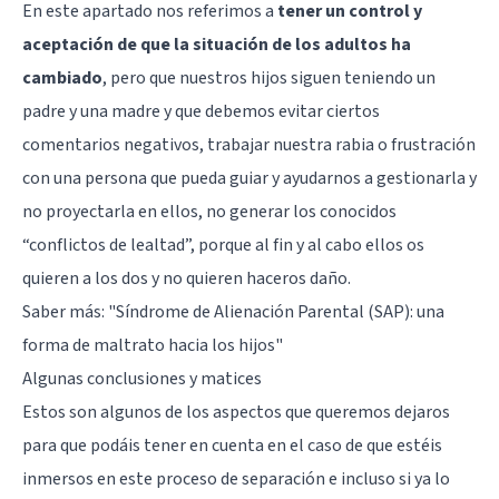
En este apartado nos referimos a
tener un control y
apoyo
Terapia
aceptación de que la situación de los adultos ha
psicodinámic
cambiado
, pero que nuestros hijos siguen teniendo un
Terapia
enfocada
padre y una madre y que debemos evitar ciertos
en la
comentarios negativos, trabajar nuestra rabia o frustración
solución
Terapia
con una persona que pueda guiar y ayudarnos a gestionarla y
de
no proyectarla en ellos, no generar los conocidos
exposición
Terapia
“conflictos de lealtad”, porque al fin y al cabo ellos os
de
quieren a los dos y no quieren haceros daño.
juego
para
Saber más:
"Síndrome de Alienación Parental (SAP): una
niños
forma de maltrato hacia los hijos"
Tratamiento
de
Algunas conclusiones y matices
Traumas
Estos son algunos de los aspectos que queremos dejaros
y
Trastornos
para que podáis tener en cuenta en el caso de que estéis
de
inmersos en este
proceso de separación
e incluso si ya lo
Estrés