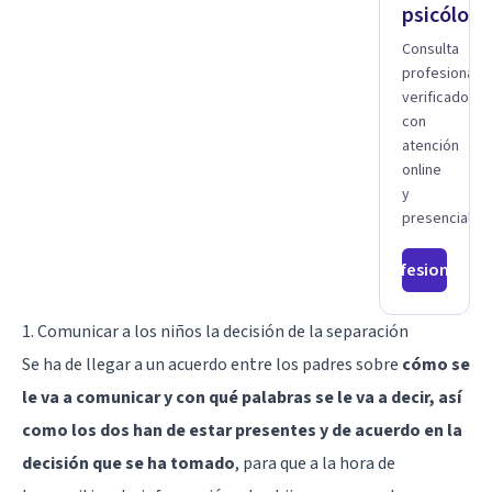
trastornos
psicólogo
profesional
de
he
ansiedad,
Consulta
acompañado
depresión
profesionale
a
y otros
verificados
muchas
trastornos
con
Familias
emocionales,
atención
y
estamos
online
Parejas
dedicados
con
y
a
distintas
presencial.
ofrecerte
problemática
el
como
mejor
Ver profesionales
el
tratamiento
manejo
para
del
1. Comunicar a los niños la decisión de la separación
mejorar
estrés,
tu salud
Se ha de llegar a un acuerdo entre los padres sobre
cómo se
Autoestima,
mental.
Gestión
le va a comunicar y con qué palabras se le va a decir, así
En
de la
nuestro
como los dos han de estar presentes y de acuerdo en la
Ira,
consultorio,
Depresión,
decisión que se ha tomado
, para que a la hora de
ofrecemos
Retos
una