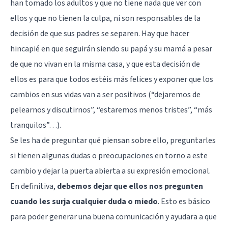
con
han tomado los adultos y que no tiene nada que ver con
de la
niños,
ansiedad
ellos y que no tienen la culpa, ni son responsables de la
Adolescentes
y la
y
decisión de que sus padres se separen. Hay que hacer
depresión,
Adultos
utilizando
hincapié en que seguirán siendo su papá y su mamá a pesar
enfoques
de que no vivan en la misma casa, y que esta decisión de
basados
en
ellos es para que todos estéis más felices y exponer que los
evidencia
cambios en sus vidas van a ser positivos (“dejaremos de
para
ayudarte
pelearnos y discutirnos”, “estaremos menos tristes”, “más
a
tranquilos”…).
recuperar
tu
Se les ha de preguntar qué piensan sobre ello, preguntarles
bienestar
si tienen algunas dudas o preocupaciones en torno a este
emocional.
Terapia
cambio y dejar la puerta abierta a su expresión emocional.
Individual,
En definitiva,
debemos dejar que ellos nos pregunten
de
Pareja y
cuando les surja cualquier duda o miedo
. Esto es básico
Familiar:
para poder generar una buena comunicación y ayudara a que
Trabajamos
contigo