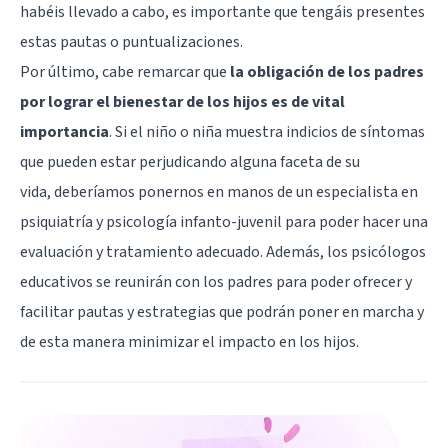
Postraumático
habéis llevado a cabo, es importante que tengáis presentes
Ofrecemos
estas pautas o puntualizaciones.
apoyo
psicológico
Por último, cabe remarcar que
la obligación de los padres
para
por lograr el bienestar de los hijos es de vital
ayudarte
a
importancia
. Si el niño o niña muestra indicios de síntomas
superar
que pueden estar perjudicando alguna faceta de su
experiencias
traumáticas
vida, deberíamos ponernos en manos de un especialista en
y
psiquiatría y psicología infanto-juvenil para poder hacer una
mejorar
tu
evaluación y tratamiento adecuado. Además, los
psicólogos
calidad
educativos
se reunirán con los padres para poder ofrecer y
de vida.
Tratamiento
facilitar pautas y estrategias que podrán poner en marcha y
de
de esta manera minimizar el impacto en los hijos.
Adicciones.