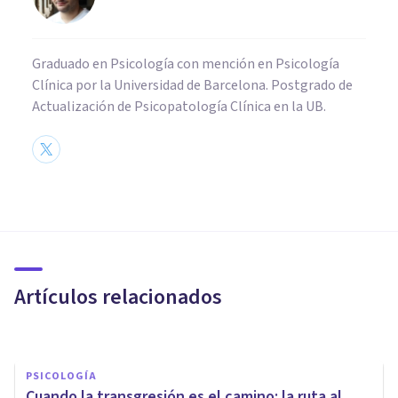
Graduado en Psicología con mención en Psicología
Clínica por la Universidad de Barcelona. Postgrado de
Actualización de Psicopatología Clínica en la UB.
PSICOLOGÍA CLÍNICA
El dolor de ya no ser
Artículos relacionados
Silvana Weckesser
PSICOLOGÍA
Cuando la transgresión es el camino: la ruta al