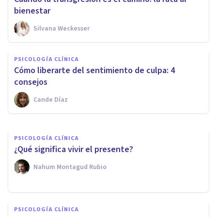
bienestar
Silvana Weckesser
PSICOLOGÍA CLÍNICA
PSICOLOGÍA CLÍNICA
¿Cómo superar la apatía? 6
Cómo liberarte del sentimiento de culpa: 4
consejos prácticos
consejos
Cande Díaz
Tomás Santa Cecilia
PSICOLOGÍA CLÍNICA
¿Qué significa vivir el presente?
Nahum Montagud Rubio
PSICOLOGÍA CLÍNICA