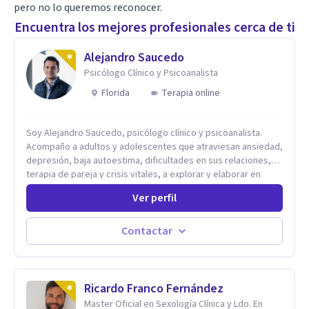
pero no lo queremos reconocer.
Encuentra los mejores profesionales cerca de ti
Alejandro Saucedo
Psicólogo Clínico y Psicoanalista
Florida
Terapia online
Soy Alejandro Saucedo, psicólogo clínico y psicoanalista.
Acompaño a adultos y adolescentes que atraviesan ansiedad,
depresión, baja autoestima, dificultades en sus relaciones,
terapia de pareja y crisis vitales, a explorar y elaborar en
profundidad los conflictos internos que generan malestar en
Ver perfil
su presente. A través del proceso psicoanalítico de
autoconocimiento y análisis, es posible acceder a las
historias personales, elaborar las experiencias del pasado y
Contactar
resignificarlas, liberando su influencia para construir un futuro
con mayor libertad y autenticidad. La terapia psicoanalítica
crea un espacio de verbalización libre y sin filtros. A través de
esta conversación abierta y del trabajo analítico conjunto, se
Ricardo Franco Fernández
exploran las vivencias que aún condicionan el presente, se les
Master Oficial en Sexología Clínica y Ldo. En