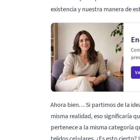
existencia y nuestra manera de es
En
Cons
pres
Ve
Ahora bien… Si partimos de la idea
misma realidad, eso significaría q
pertenece a la misma categoría q
tejidos celulares. ¿Es esto cierto?