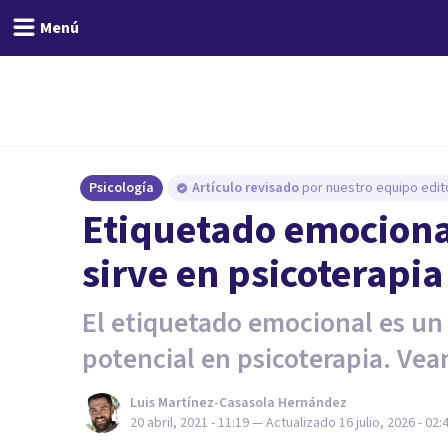
Menú
Psicología
Artículo revisado
por nuestro equipo edito
Etiquetado emocional
sirve en psicoterapia
El etiquetado emocional es u
potencial en psicoterapia. Ve
Luis Martínez-Casasola Hernández
20 abril, 2021 - 11:19
— Actualizado
16 julio, 2026 - 02: