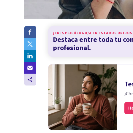
¿ERES PSICÓLOGO/A EN
ESTADOS UNIDOS
Destaca entre toda tu c
profesional.
Te
¿Cóm
Ha