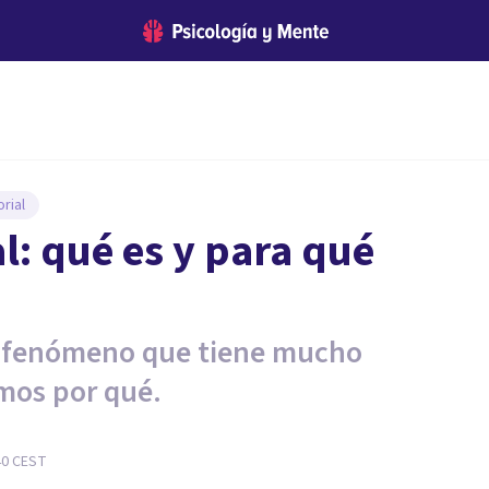
rial
: qué es y para qué
n fenómeno que tiene mucho
amos por qué.
40
CEST