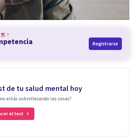
?
ompetencia
Registrarse
st de tu salud mental hoy
o estás sobrellevando las cosas?
cer el test