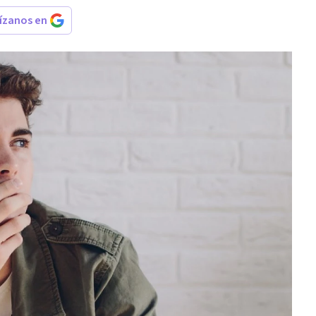
rízanos en