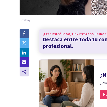
Pixabay
¿ERES PSICÓLOGO/A EN
ESTADOS UNIDOS
Destaca entre toda tu c
profesional.
¿N
¿Pod
Ha