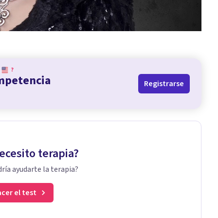
?
ompetencia
Registrarse
ecesito terapia?
ría ayudarte la terapia?
cer el test