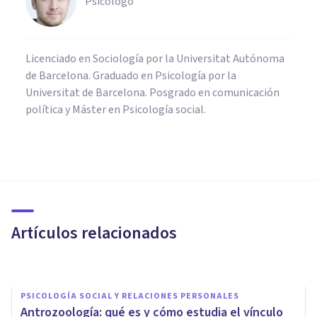
Psicólogo
Licenciado en Sociología por la Universitat Autónoma
de Barcelona. Graduado en Psicología por la
Universitat de Barcelona. Posgrado en comunicación
política y Máster en Psicología social.
PSICOLOGÍA SOCIAL Y RELACIONES PERSONALES
Efecto Mateo: qué es y cómo
describe las injusticias
Artículos relacionados
Grecia Guzmán Martínez
PSICOLOGÍA SOCIAL Y RELACIONES PERSONALES
Antrozoología: qué es y cómo estudia el vínculo