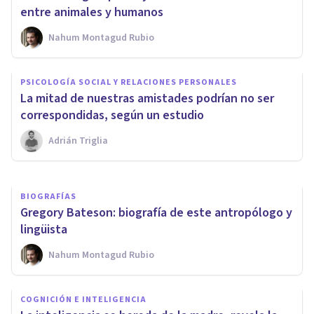
entre animales y humanos
Nahum Montagud Rubio
PSICOLOGÍA SOCIAL Y RELACIONES PERSONALES
Teoría de juegos: ¿en qué
PSICOLOGÍA SOCIAL Y RELACIONES PERSONALES
consiste y en qué ámbitos se
​La mitad de nuestras amistades podrían no ser
aplica?
correspondidas, según un estudio
Adrián Triglia
Alex Figueroba
BIOGRAFÍAS
Gregory Bateson: biografía de este antropólogo y
lingüista
Nahum Montagud Rubio
COGNICIÓN E INTELIGENCIA