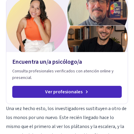
que te vinculas ocupa un lugar central: cómo te relacionas
contigo, con las demás personas y con tu entorno. Además
de mi formación en psicoterapia, cuento con especialización
en sexoterapia, por lo que también acompaño temas de salud
sexual, terapia de pareja, diversidad sexual y de género,
dificultades en el deseo, intimidad, orientación o identidad.
Busco que el espacio terapéutico sea un lugar donde puedas
hablar de estos temas sin juicios, con respeto y libertad.
Trabajo con objetivos claros y realistas, sin fórmulas rígidas:
combinamos profundidad emocional con una mirada práctica
Encuentra un/a psicólogo/a
sobre tu vida diaria.
Consulta profesionales verificados con atención online y
presencial.
Ver profesionales
Una vez hecho esto, los investigadores sustituyen a otro de
los monos por uno nuevo. Este recién llegado hace lo
mismo que el primero al ver los plátanos y la escalera, y la