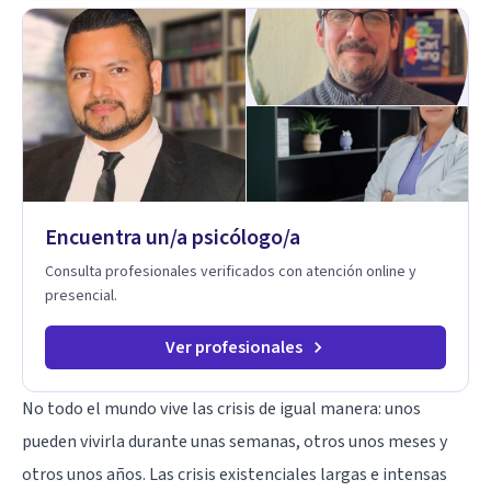
que te vinculas ocupa un lugar central: cómo te relacionas
contigo, con las demás personas y con tu entorno. Además
de mi formación en psicoterapia, cuento con especialización
en sexoterapia, por lo que también acompaño temas de salud
sexual, terapia de pareja, diversidad sexual y de género,
dificultades en el deseo, intimidad, orientación o identidad.
Busco que el espacio terapéutico sea un lugar donde puedas
hablar de estos temas sin juicios, con respeto y libertad.
Trabajo con objetivos claros y realistas, sin fórmulas rígidas:
combinamos profundidad emocional con una mirada práctica
Encuentra un/a psicólogo/a
sobre tu vida diaria.
Consulta profesionales verificados con atención online y
presencial.
Ver profesionales
No todo el mundo vive las crisis de igual manera: unos
pueden vivirla durante unas semanas, otros unos meses y
otros unos años. Las crisis existenciales largas e intensas