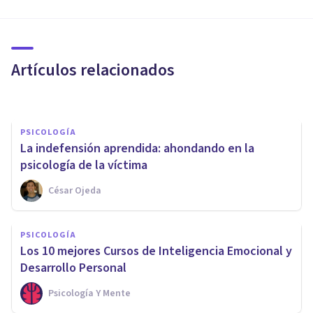
PSICOLOGÍA CLÍNICA
7 consejos para evitar la
depresión por desempleo
Artículos relacionados
Juan Armando Corbin
PSICOLOGÍA
La indefensión aprendida: ahondando en la
psicología de la víctima
César Ojeda
PSICOLOGÍA
PSICOLOGÍA
Salud emocional: 8 consejos
Los 10 mejores Cursos de Inteligencia Emocional y
para mejorarla
Desarrollo Personal
Psicología Y Mente
Juan Armando Corbin