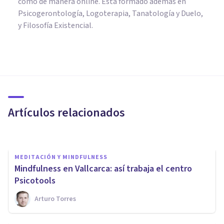
como de manera online. Está formado además en
Psicogerontología, Logoterapia, Tanatología y Duelo,
y Filosofía Existencial.
PSICOLOGÍA CLÍNICA
Hylé Consulta de Psicología:
psicoterapia adaptada al
problema real
Artículos relacionados
Hylé Consulta De Psicología
MEDITACIÓN Y MINDFULNESS
Mindfulness en Vallcarca: así trabaja el centro
Psicotools
Arturo Torres
PSICOLOGÍA CLÍNICA