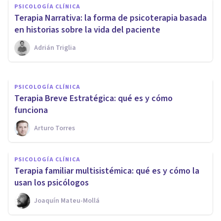
PSICOLOGÍA CLÍNICA
​Terapia Humanista: ¿qué es y
Terapia Narrativa: la forma de psicoterapia basada
en qué principios se basa?
en historias sobre la vida del paciente
Adrián Triglia
Laia Masó
PSICOLOGÍA CLÍNICA
Terapia Breve Estratégica: qué es y cómo
funciona
Arturo Torres
PSICOLOGÍA CLÍNICA
Terapia familiar multisistémica: qué es y cómo la
usan los psicólogos
Joaquín Mateu-Mollá