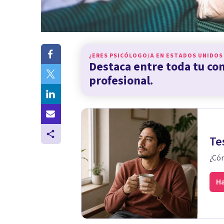
¿ERES PSICÓLOGO/A EN
ESTADOS UNIDOS
Destaca entre toda tu c
profesional.
Te
¿Cóm
Ha