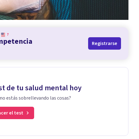
?
ompetencia
Registrarse
st de tu salud mental hoy
o estás sobrellevando las cosas?
cer el test