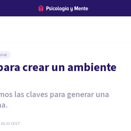
rial
 para crear un ambiente
mos las claves para generar una
na.
- 02:23
CEST