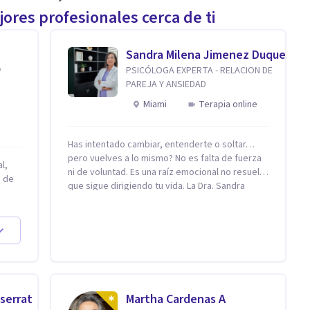
ores profesionales cerca de ti
Sandra Milena Jimenez Duque
y
PSICÓLOGA EXPERTA - RELACION DE
PAREJA Y ANSIEDAD
Miami
Terapia online
Has intentado cambiar, entenderte o soltar…
pero vuelves a lo mismo? No es falta de fuerza
l,
ni de voluntad. Es una raíz emocional no resuelta
n de
que sigue dirigiendo tu vida. La Dra. Sandra
Milena Jiménez Duque es psicóloga clínica con
más de 10 años de experiencia, reconocida
omo
como una de las profesionales más destacadas
en el abordaje profundo de la ansiedad, la baja
autoestima, la dependencia emocional y los
conflictos de pareja. Ha trabajado con pacientes
 es
en diferentes países, acompañando procesos
ia
complejos. Su enfoque terapéutico se
serrat
Martha Cardenas A