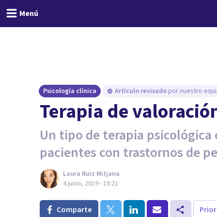
Menú
Psicología clínica
Artículo revisado
por nuestro equi
Terapia de valoració
Un tipo de terapia psicológic
pacientes con trastornos de p
Laura Ruiz Mitjana
4 junio, 2019 - 18:21
Comparte
Prio