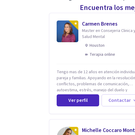
Encuentra los mej
Carmen Brenes
Master en Consejeria Clinica 
Salud Mental
Houston
Terapia online
Tengo mas de 12 años en atención individua
pareja y familias. Apoyando en la resolució
conflictos, problemas de comunicación,
autoestima, estrés, manejo del duelo y
personas con ansiedad y depresión, así c
Ver perfil
Contactar
problemas de conducta y comportamiento.
Desarrollo de personas maximizando su
potencial y elevando su desempeño.
Estableciendo metas a corto y largo plazo,
vital para la vida de cada uno tener su prop
Michelle Coccaro Mont
vision.