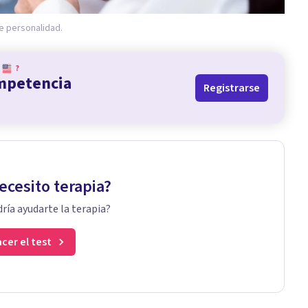
e personalidad.
?
ompetencia
Registrarse
ecesito terapia?
ría ayudarte la terapia?
cer el test