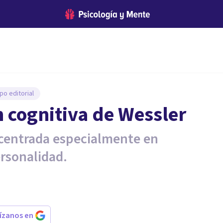
po editorial
n cognitiva de Wessler
a centrada especialmente en
ersonalidad.
rízanos en