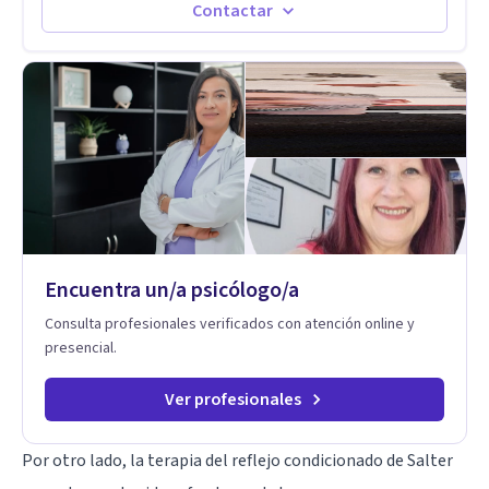
herramientas concretas para el cambio, que permitan
cuando sanas tu mundo interno, cambias tu forma de pensar,
Contactar
desarrollar nuevas habilidades y estrategias basadas en la
de elegir y de vivir.
salud y calidad de vida.
Encuentra un/a psicólogo/a
Consulta profesionales verificados con atención online y
presencial.
Ver profesionales
Por otro lado, la terapia del reflejo condicionado de Salter