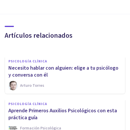
Terapia centrada en
emociones: qué es y en qué
problemas se aplica
Artículos relacionados
Oscar Castillero Mimenza
PSICOLOGÍA CLÍNICA
Necesito hablar con alguien: elige a tu psicólogo
y conversa con él
Arturo Torres
PSICOLOGÍA CLÍNICA
El psicólogo y su intervención
PSICOLOGÍA CLÍNICA
en la enfermedad terminal:
Aprende Primeros Auxilios Psicológicos con esta
¿qué hace?
práctica guía
Formación Psicológica
Oscar Castillero Mimenza