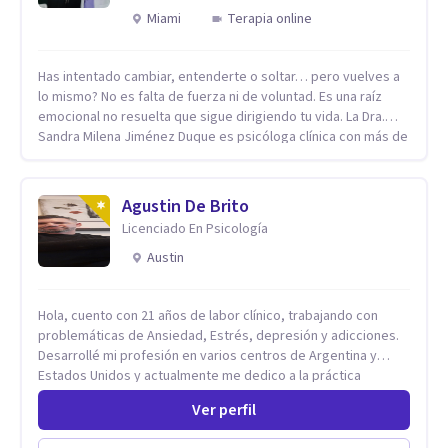
Miami
Terapia online
Has intentado cambiar, entenderte o soltar… pero vuelves a
lo mismo? No es falta de fuerza ni de voluntad. Es una raíz
emocional no resuelta que sigue dirigiendo tu vida. La Dra.
Sandra Milena Jiménez Duque es psicóloga clínica con más de
10 años de experiencia, reconocida como una de las
profesionales más destacadas en el abordaje profundo de la
ansiedad, la baja autoestima, la dependencia emocional y los
Agustin De Brito
conflictos de pareja. Ha trabajado con pacientes en
Licenciado En Psicología
diferentes países, acompañando procesos complejos. Su
enfoque terapéutico se diferencia por una premisa clara: no
Austin
trabaja el síntoma, trabaja la raíz que lo origina. Su
metodología interviene en tres niveles: regulación del
Hola, cuento con 21 años de labor clínico, trabajando con
sistema emocional, reprocesamiento de heridas de la
problemáticas de Ansiedad, Estrés, depresión y adicciones.
infancia y reestructuración cognitiva profunda, permitiendo
Desarrollé mi profesión en varios centros de Argentina y
transformar patrones, emociones y decisiones desde su
Estados Unidos y actualmente me dedico a la práctica
origen. Si buscas un proceso superficial, este no es el lugar.
privada. Utilizo terapias cognitivas conductuales basadas en
Pero si estás listo(a) para comprender, sanar y transformar la
Ver perfil
evidencia científica con comprobados resultados. Los
raíz de lo que te ocurre, la Dra. Sandra Milena Jiménez Duque
objetivos terapéuticos están centrados en brindar
es una de las mejores opciones para acompañarte. Porque