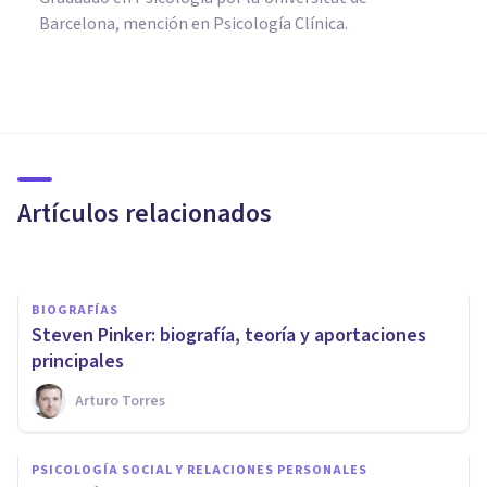
Barcelona, mención en Psicología Clínica.
COGNICIÓN E INTELIGENCIA
​La teoría del lenguaje de
Sapir-Whorf
Artículos relacionados
Oscar Castillero Mimenza
BIOGRAFÍAS
Steven Pinker: biografía, teoría y aportaciones
principales
Arturo Torres
COGNICIÓN E INTELIGENCIA
PSICOLOGÍA SOCIAL Y RELACIONES PERSONALES
Los 20 idiomas más fáciles y