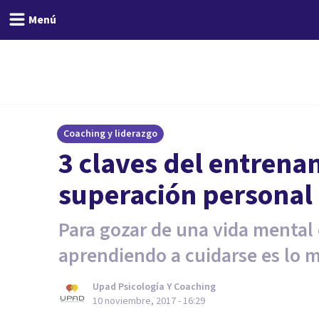
Menú
Coaching y liderazgo
3 claves del entrena
superación personal
Para gozar de una vida mental 
aprendiendo a cuidarse es lo m
Upad Psicología Y Coaching
10 noviembre, 2017 - 16:29