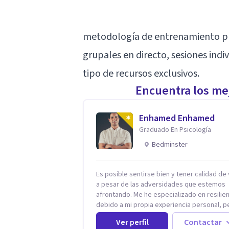
metodología de entrenamiento pro
grupales en directo, sesiones indi
tipo de recursos exclusivos.
Encuentra los mej
Enhamed Enhamed
Graduado En Psicología
Bedminster
Es posible sentirse bien y tener calidad de 
a pesar de las adversidades que estemos
afrontando. Me he especializado en resilien
debido a mi propia experiencia personal, p
además estoy formado no solo en psicolog
Ver perfil
Contactar
sino en coaching y técnicas de alto impact