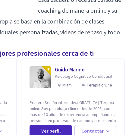
coaching de manera online y su
pia se basa en la combinación de clases
viduales personalizadas, videos de repaso y todo
ores profesionales cerca de ti
Guido Marino
Psicólogo Cognitivo Conductual
Miami
Terapia online
vida
Primera Sesión informativa GRATUITA | Terapia
online Soy psicólogo clínico desde 2008, con
cia
más de 10 años de experiencia acompañando a
ero
personas en procesos de cambio y crecimiento
ía
personal. Desde el inicio de mi carrera me
Ver perfil
Contactar
o
dedico al ámbito clínico y, en paralelo, trabajé 8