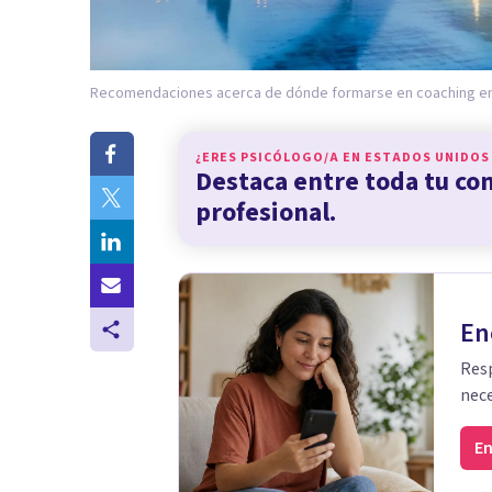
Recomendaciones acerca de dónde formarse en coaching en 
¿ERES PSICÓLOGO/A EN
ESTADOS UNIDOS
Destaca entre toda tu c
profesional.
En
Resp
nece
En