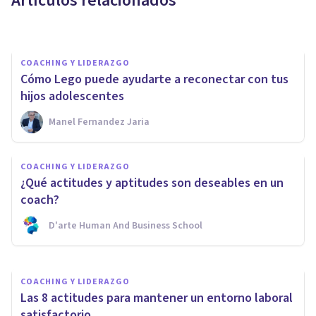
Artículos relacionados
Psicología Y Mente
COACHING Y LIDERAZGO
Cómo Lego puede ayudarte a reconectar con tus
hijos adolescentes
Manel Fernandez Jaria
COACHING Y LIDERAZGO
COACHING Y LIDERAZGO
5 habilidades de liderazgo
¿Qué actitudes y aptitudes son deseables en un
básicas para dirigir un equipo
coach?
D'arte Human And Business School
Upad Psicología Y Coaching
COACHING Y LIDERAZGO
Las 8 actitudes para mantener un entorno laboral
satisfactorio