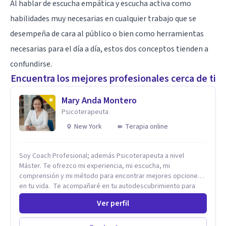
Al hablar de escucha empática y escucha activa como
habilidades muy necesarias en cualquier trabajo que se
desempeña de cara al público o bien como herramientas
necesarias para el día a día, estos dos conceptos tienden a
confundirse.
Encuentra los mejores profesionales cerca de ti
Mary Anda Montero
Psicoterapeuta
New York
Terapia online
Soy Coach Profesional; además Psicoterapeuta a nivel
Máster. Te ofrezco mi experiencia, mi escucha, mi
comprensión y mi método para encontrar mejores opciones
en tu vida. Te acompañaré en tu autodescubrimiento para
que asumas el control de tu vida. Te ayudaré a identificar tus
Ver perfil
fortalezas y a encontrar la riqueza que hay en ti para lograr
tus metas con éxito. Te apoyaré para que descubras que