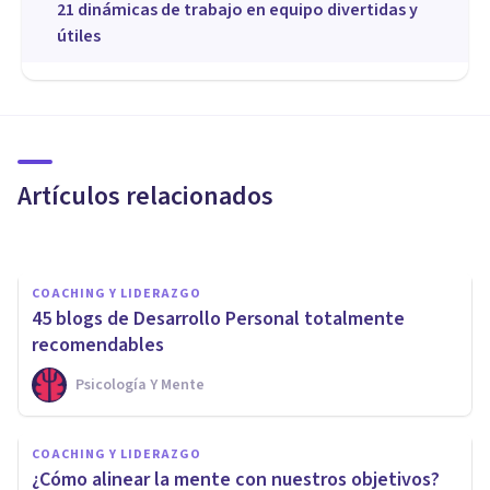
21 dinámicas de trabajo en equipo divertidas y
útiles
COACHING Y LIDERAZGO
La ética del coach
Artículos relacionados
Escuela Europea De Coaching
COACHING Y LIDERAZGO
45 blogs de Desarrollo Personal totalmente
recomendables
Psicología Y Mente
COACHING Y LIDERAZGO
5 pasos para que cumplas tus
COACHING Y LIDERAZGO
resoluciones de Año Nuevo de
¿Cómo alinear la mente con nuestros objetivos?