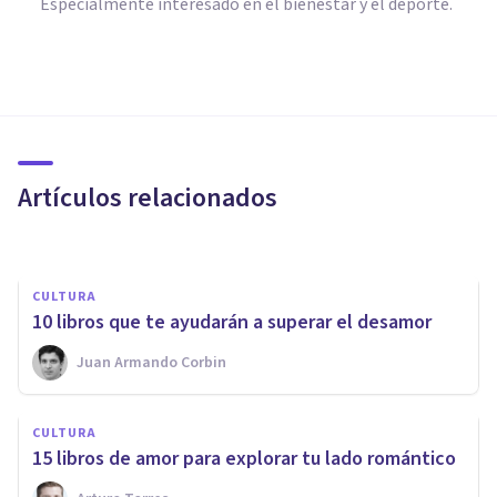
Especialmente interesado en el bienestar y el deporte.
CULTURA
35 Poemas de Amor para
dedicar a tu pareja
Artículos relacionados
Xavier Molina
CULTURA
10 libros que te ayudarán a superar el desamor
Juan Armando Corbin
PAREJA
El amor y su influencia en las
CULTURA
relaciones de pareja
​15 libros de amor para explorar tu lado romántico