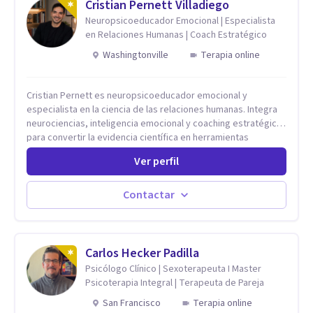
Cristian Pernett Villadiego
Neuropsicoeducador Emocional | Especialista
en Relaciones Humanas | Coach Estratégico
Washingtonville
Terapia online
Cristian Pernett es neuropsicoeducador emocional y
especialista en la ciencia de las relaciones humanas. Integra
neurociencias, inteligencia emocional y coaching estratégico
para convertir la evidencia científica en herramientas
prácticas que mejoran la forma en que las personas viven,
Ver perfil
aman, lideran y se comunican. Con más de 20 años de
experiencia, acompaña a personas, parejas y líderes en
procesos de desarrollo personal y profesional. Su trabajo se
Contactar
centra en la regulación emocional, las relaciones de pareja, la
comunicación efectiva y el liderazgo consciente. Su
metodología combina psicología contemporánea,
neurociencias y estrategias de cambio basadas en evidencia
Carlos Hecker Padilla
para fortalecer la autoestima, desarrollar habilidades
Psicólogo Clínico | Sexoterapeuta I Master
socioemocionales y promover cambios sostenibles. Como
Psicoterapia Integral | Terapeuta de Pareja
divulgador científico, acerca la psicología y las neurociencias
San Francisco
Terapia online
a la vida cotidiana mediante contenidos claros, rigurosos y