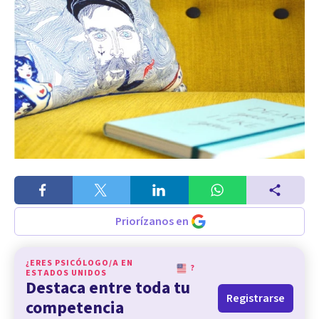
Priorízanos en
¿ERES PSICÓLOGO/A EN
?
ESTADOS UNIDOS
Destaca entre toda tu
Registrarse
competencia