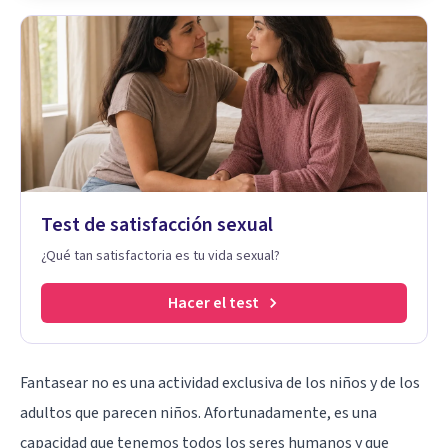
Test de satisfacción sexual
¿Qué tan satisfactoria es tu vida sexual?
Hacer el test
Fantasear no es una actividad exclusiva de los niños y de los
adultos que parecen niños. Afortunadamente, es una
capacidad que tenemos todos los seres humanos y que