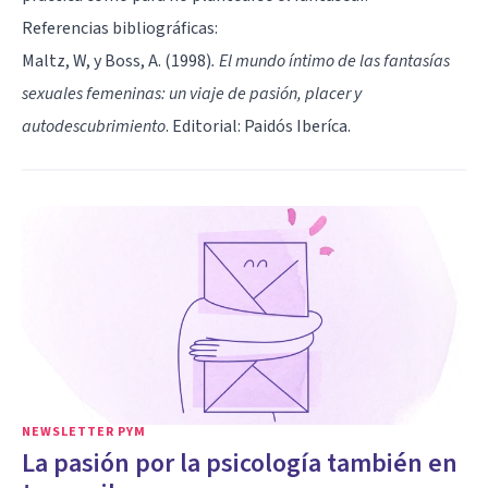
Referencias bibliográficas:
Maltz, W, y Boss, A. (1998)
. El mundo íntimo de las fantasías
sexuales femeninas: un viaje de pasión, placer y
autodescubrimiento
. Editorial: Paidós Iberíca.
NEWSLETTER PYM
La pasión por la psicología también en