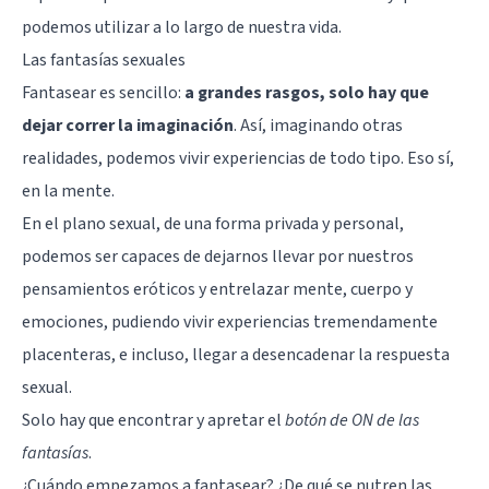
podemos utilizar a lo largo de nuestra vida.
Las fantasías sexuales
Fantasear es sencillo:
a grandes rasgos, solo hay que
dejar correr la imaginación
. Así, imaginando otras
realidades, podemos vivir experiencias de todo tipo. Eso sí,
en la mente.
En el plano sexual, de una forma privada y personal,
podemos ser capaces de dejarnos llevar por nuestros
pensamientos eróticos y entrelazar mente, cuerpo y
emociones, pudiendo vivir experiencias tremendamente
placenteras, e incluso, llegar a desencadenar la respuesta
sexual.
Solo hay que encontrar y apretar el
botón de ON de las
fantasías
.
¿Cuándo empezamos a fantasear? ¿De qué se nutren las