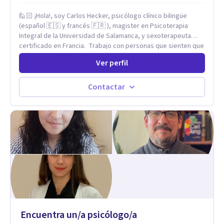
🙋🏻 ¡Hola!, soy Carlos Hecker, psicólogo clínico bilingüe
(español 🇪🇸 y francés 🇫🇷 ), magister en Psicoterapia
Integral de la Universidad de Salamanca, y sexoterapeuta
certificado en Francia. Trabajo con personas que sienten que
algo en su vida dejó de calzar: ansiedad que se desborda,
Ver perfil
tristeza que no se va, duelos que se alargan, relaciones que
repiten el mismo patrón o preguntas en torno a la sexualidad
y la identidad que necesitan un espacio seguro para ser
Contactar
habladas. Mi orientación teórica integra una mirada
Humanista-Relacional con Terapia Breve, donde el modo en
que te vinculas ocupa un lugar central: cómo te relacionas
contigo, con las demás personas y con tu entorno. Además
de mi formación en psicoterapia, cuento con especialización
en sexoterapia, por lo que también acompaño temas de salud
sexual, terapia de pareja, diversidad sexual y de género,
dificultades en el deseo, intimidad, orientación o identidad.
Busco que el espacio terapéutico sea un lugar donde puedas
hablar de estos temas sin juicios, con respeto y libertad.
Trabajo con objetivos claros y realistas, sin fórmulas rígidas:
combinamos profundidad emocional con una mirada práctica
Encuentra un/a psicólogo/a
sobre tu vida diaria.