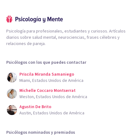
Psicología para profesionales, estudiantes y curiosos. Artículos
diarios sobre salud mental, neurociencias, frases célebres y
relaciones de pareja.
Psicólogos con los que puedes contactar
Priscila Miranda Samaniego
Miami, Estados Unidos de América
Michelle Coccaro Montserrat
Weston, Estados Unidos de América
Agustin De Brito
Austin, Estados Unidos de América
Psicólogos nominados y premiados