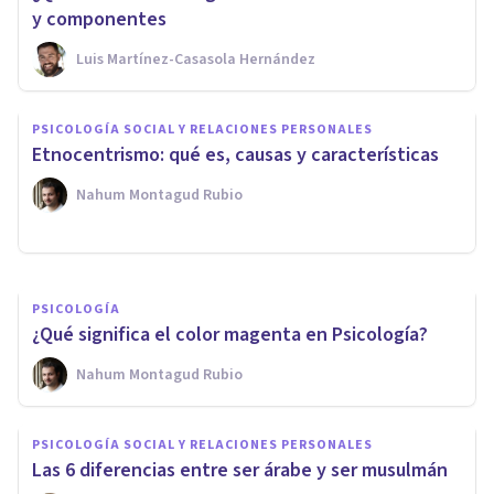
y componentes
Luis Martínez-Casasola Hernández
PSICOLOGÍA SOCIAL Y RELACIONES PERSONALES
La Teoría Recalibracional de la
PSICOLOGÍA SOCIAL Y RELACIONES PERSONALES
Ira: qué es y cómo explica el
Etnocentrismo: qué es, causas y características
enfado
Nahum Montagud Rubio
Nahum Montagud Rubio
PSICOLOGÍA
¿Qué significa el color magenta en Psicología?
Nahum Montagud Rubio
PSICOLOGÍA SOCIAL Y RELACIONES PERSONALES
Las 6 diferencias entre ser árabe y ser musulmán