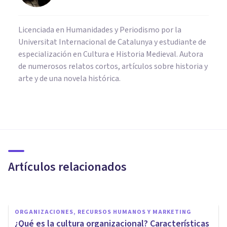
Licenciada en Humanidades y Periodismo por la
Universitat Internacional de Catalunya y estudiante de
especialización en Cultura e Historia Medieval. Autora
de numerosos relatos cortos, artículos sobre historia y
arte y de una novela histórica.
CULTURA
La cultura de Clovis: qué fue y
cuáles fueron sus
características
Artículos relacionados
Sonia Ruz Comas
ORGANIZACIONES, RECURSOS HUMANOS Y MARKETING
¿Qué es la cultura organizacional? Características