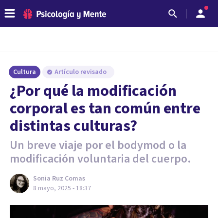
Cultura
Artículo revisado
¿Por qué la modificación
corporal es tan común entre
distintas culturas?
Un breve viaje por el bodymod o la
modificación voluntaria del cuerpo.
Sonia Ruz Comas
8 mayo, 2025 - 18:37