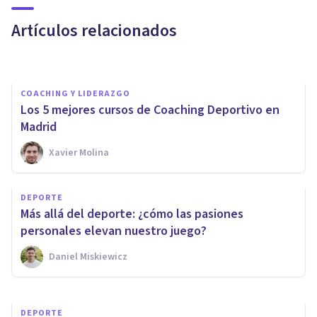
¿cómo prepararse
Artículos relacionados
mentalmente?
Rafael Vidal
COACHING Y LIDERAZGO
Los 5 mejores cursos de Coaching Deportivo en
Madrid
Xavier Molina
DEPORTE
Máster en Psicología del
DEPORTE
Deporte: por qué estudiarlo y
Más allá del deporte: ¿cómo las pasiones
qué salidas profesionales tiene
personales elevan nuestro juego?
Daniel Miskiewicz
Universidad
DEPORTE