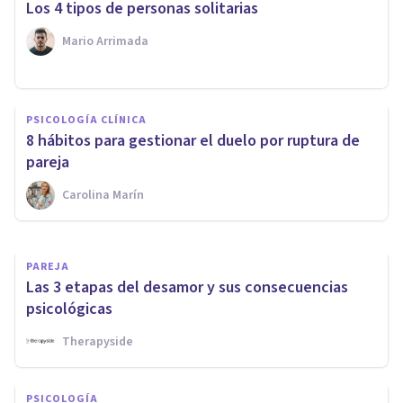
Los 4 tipos de personas solitarias
Mario Arrimada
PAREJA
PSICOLOGÍA CLÍNICA
¿Cómo salir de una relación
8 hábitos para gestionar el duelo por ruptura de
que no funciona? 7 ideas clave
pareja
Carolina Marín
Laura Ruiz Mitjana
PAREJA
Las 3 etapas del desamor y sus consecuencias
psicológicas
Therapyside
PSICOLOGÍA