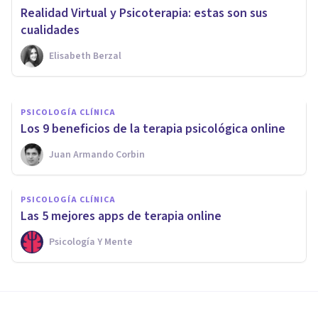
¿Cuánto cobra un psicólogo
Realidad Virtual y Psicoterapia: estas son sus
online?
cualidades
Elisabeth Berzal
Nahum Montagud Rubio
PSICOLOGÍA CLÍNICA
​Los 9 beneficios de la terapia psicológica online
Juan Armando Corbin
PSICOLOGÍA CLÍNICA
Las 5 mejores apps de terapia online
Psicología Y Mente