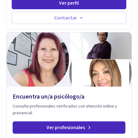
Ver perfil
persona pueda alcanzar sus objetivos, transitando,
aceptando y modificando sus patrones cognitivos y
emocionales. Abordo patologías específicas como trastornos
Contactar
de ansiedad y del ánimo, y también crisis vitales y procesos
de crecimiento personal.
Encuentra un/a psicólogo/a
Consulta profesionales verificados con atención online y
presencial.
Ver profesionales