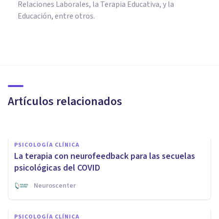
Relaciones Laborales, la Terapia Educativa, y la
Educación, entre otros.
PSICOLOGÍA CLÍNICA
Psicogerontología: qué es,
características, funciones y
ámbitos de trabajo
Artículos relacionados
Mario Arrimada
PSICOLOGÍA CLÍNICA
La terapia con neurofeedback para las secuelas
psicológicas del COVID
Neuroscenter
PSICOLOGÍA CLÍNICA
PSICOLOGÍA CLÍNICA