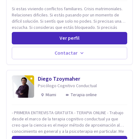
Si estas viviendo conflictos familiares. Crisis matrimoniales.
Relaciones dificiles. Si estás pasando por un momento de
difícil solución. Si sentís que solo no podes. Si precisas una
escucha. Si consideras que estás bloqueado. Si precisás
comprensión. Si no logras definir proyectos, objetivos,
Ver perfil
sueños, deseos. Si pensás que lo que te pasa no es tan
grave, pero podría ayudar. Si estás en adicciones y tu
intención es hacer algo con lo que te está pasando. No dudes
Contactar
en comunicarte a fin de comenzar a resolver la situación que
está generando esa angustia.
Diego Tzoymaher
Psicólogo Cognitivo Conductual
Miami
Terapia online
- PRIMERA ENTREVISTA GRATUITA - TERAPIA ONLINE - Trabajo
desde el marco de la terapia cognitivo conductual ya que
creo que la ciencia es el mejor método de aproximación al
conocimiento en general y a la psicoterapia en particular. Me
interesan los procesos de cambio conductual por los que una