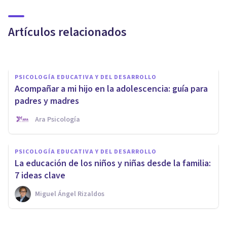
Rebeldía en la adolescencia:
por qué aparece y qué hacer
Artículos relacionados
Oscar Castillero Mimenza
PSICOLOGÍA EDUCATIVA Y DEL DESARROLLO
Acompañar a mi hijo en la adolescencia: guía para
padres y madres
Ara Psicología
PSICOLOGÍA EDUCATIVA Y DEL DESARROLLO
Síndrome del Emperador:
PSICOLOGÍA EDUCATIVA Y DEL DESARROLLO
niños mandones, agresivos y
La educación de los niños y niñas desde la familia:
autoritarios
7 ideas clave
Miguel Ángel Rizaldos
Bertrand Regader