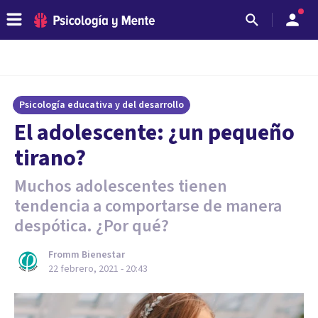
Psicología educativa y del desarrollo
El adolescente: ¿un pequeño
tirano?
Muchos adolescentes tienen
tendencia a comportarse de manera
despótica. ¿Por qué?
Fromm Bienestar
22 febrero, 2021 - 20:43