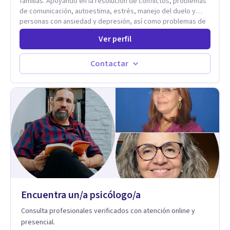
familias. Apoyando en la resolución de conflictos, problemas
de comunicación, autoestima, estrés, manejo del duelo y
personas con ansiedad y depresión, así como problemas de
conducta y comportamiento. Desarrollo de personas
Ver perfil
maximizando su potencial y elevando su desempeño.
Estableciendo metas a corto y largo plazo, es vital para la
vida de cada uno tener su propia vision.
Contactar
Encuentra un/a psicólogo/a
Consulta profesionales verificados con atención online y
presencial.