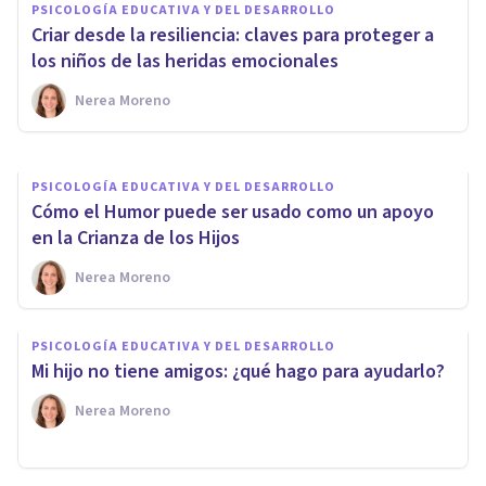
PSICOLOGÍA EDUCATIVA Y DEL DESARROLLO
¿Cuándo se empezó a creer
Criar desde la resiliencia: claves para proteger a
que el Amor malcría?
los niños de las heridas emocionales
Nerea Moreno
Nerea Moreno
PSICOLOGÍA EDUCATIVA Y DEL DESARROLLO
Cómo el Humor puede ser usado como un apoyo
en la Crianza de los Hijos
Nerea Moreno
PSICOLOGÍA EDUCATIVA Y DEL DESARROLLO
Mi hijo no tiene amigos: ¿qué hago para ayudarlo?
Nerea Moreno