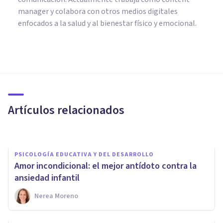
manager y colabora con otros medios digitales
enfocados a la salud y al bienestar físico y emocional.
PSICOLOGÍA EDUCATIVA Y DEL DESARROLLO
Pesadillas en niños: por qué
ocurren y cómo calmarlas paso
a paso
Artículos relacionados
Sara Martínez
PSICOLOGÍA EDUCATIVA Y DEL DESARROLLO
Amor incondicional: el mejor antídoto contra la
ansiedad infantil
Nerea Moreno
PSICOLOGÍA EDUCATIVA Y DEL DESARROLLO