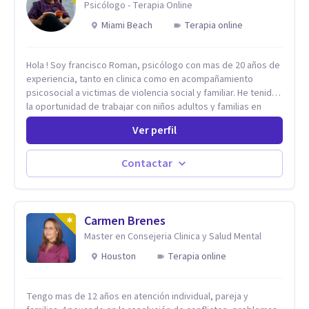
Psicólogo - Terapia Online
Miami Beach
Terapia online
Hola ! Soy francisco Roman, psicólogo con mas de 20 años de
experiencia, tanto en clinica como en acompañamiento
psicosocial a victimas de violencia social y familiar. He tenido
la oportunidad de trabajar con niños adultos y familias en
todos los espacios y esto me ha dado un una variedad de
Ver perfil
aprendizajes que ahora pongo a tu disposicion. En la
actualidad puedo atenderte de manera presencial y/o virtual,
de lunes a sabado. el costo de cada sesión lo acordamos en
Contactar
el primer contacto
Carmen Brenes
Master en Consejeria Clinica y Salud Mental
Houston
Terapia online
Tengo mas de 12 años en atención individual, pareja y